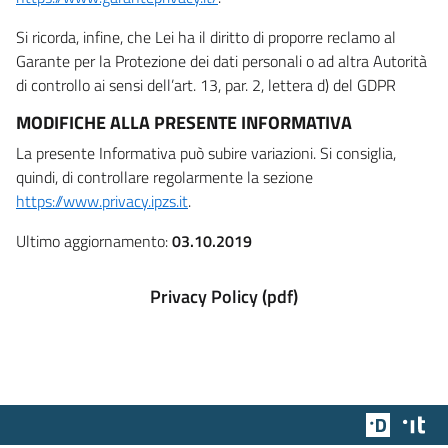
Si ricorda, infine, che Lei ha il diritto di proporre reclamo al
Garante per la Protezione dei dati personali o ad altra Autorità
di controllo ai sensi dell’art. 13, par. 2, lettera d) del GDPR
MODIFICHE ALLA PRESENTE INFORMATIVA
La presente Informativa può subire variazioni. Si consiglia,
quindi, di controllare regolarmente la sezione
https://www.privacy.ipzs.it
.
Ultimo aggiornamento:
03.10.2019
Privacy Policy (pdf)
Team Dig
Des