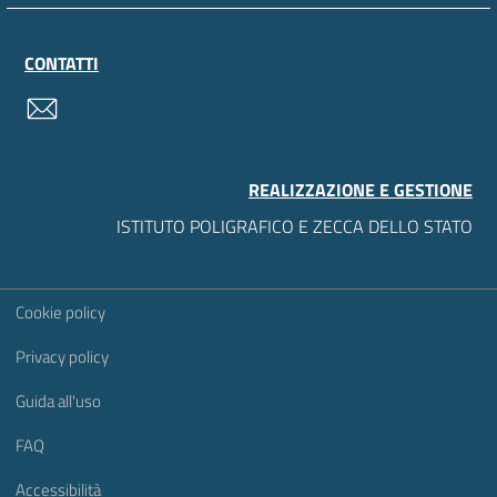
CONTATTI
contatti
REALIZZAZIONE E GESTIONE
ISTITUTO POLIGRAFICO E ZECCA DELLO STATO
Sezione Link Utili
Cookie policy
Privacy policy
Guida all'uso
FAQ
Accessibilità