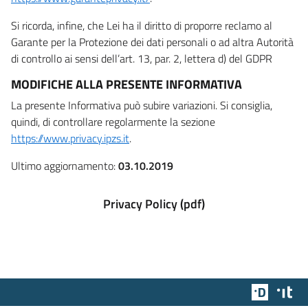
Si ricorda, infine, che Lei ha il diritto di proporre reclamo al
Garante per la Protezione dei dati personali o ad altra Autorità
di controllo ai sensi dell’art. 13, par. 2, lettera d) del GDPR
MODIFICHE ALLA PRESENTE INFORMATIVA
La presente Informativa può subire variazioni. Si consiglia,
quindi, di controllare regolarmente la sezione
https://www.privacy.ipzs.it
.
Ultimo aggiornamento:
03.10.2019
Privacy Policy (pdf)
Team Dig
Des