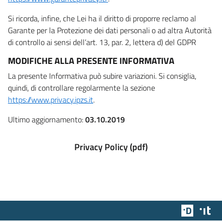
Si ricorda, infine, che Lei ha il diritto di proporre reclamo al
Garante per la Protezione dei dati personali o ad altra Autorità
di controllo ai sensi dell’art. 13, par. 2, lettera d) del GDPR
MODIFICHE ALLA PRESENTE INFORMATIVA
La presente Informativa può subire variazioni. Si consiglia,
quindi, di controllare regolarmente la sezione
https://www.privacy.ipzs.it
.
Ultimo aggiornamento:
03.10.2019
Privacy Policy (pdf)
Team Dig
Des