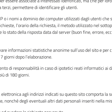
per essere associate a interessati identificati, ma che per lo
terzi, permettere di identificare gli utenti.
 IP o i nomi a dominio dei computer utilizzati dagli utenti che s
hieste, l’orario della richiesta, il metodo utilizzato nel sottop
 lo stato della risposta data dal server (buon fine, errore, ecc
cavare informazioni statistiche anonime sull’uso del sito e per
 giorni dopo l’elaborazione.
nto di responsabilità in caso di ipotetici reati informatici ai 
iù di 180 giorni.
a elettronica agli indirizzi indicati su questo sito comporta la 
, nonché degli eventuali altri dati personali inseriti nella mis