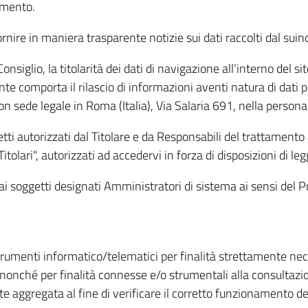
amento.
ire in maniera trasparente notizie sui dati raccolti dal suindic
nsiglio, la titolarità dei dati di navigazione all’interno del sit
te comporta il rilascio di informazioni aventi natura di dati per
, con sede legale in Roma (Italia), Via Salaria 691, nella per
getti autorizzati dal Titolare e da Responsabili del trattament
Titolari", autorizzati ad accedervi in forza di disposizioni di 
i dai soggetti designati Amministratori di sistema ai sensi de
strumenti informatico/telematici per finalità strettamente ne
nonché per finalità connesse e/o strumentali alla consultazion
 aggregata al fine di verificare il corretto funzionamento del