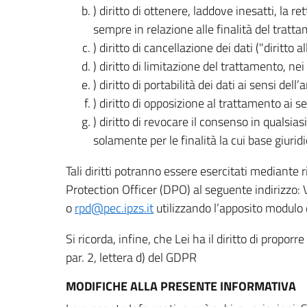
) diritto di ottenere, laddove inesatti, la 
sempre in relazione alle finalità del tratta
) diritto di cancellazione dei dati ("diritto a
) diritto di limitazione del trattamento, nei 
) diritto di portabilità dei dati ai sensi dell’a
) diritto di opposizione al trattamento ai se
) diritto di revocare il consenso in quals
solamente per le finalità la cui base giuridi
Tali diritti potranno essere esercitati mediante
Protection Officer (DPO) al seguente indirizzo:
o
rpd@pec.ipzs.it
utilizzando l’apposito modulo d
Si ricorda, infine, che Lei ha il diritto di propor
par. 2, lettera d) del GDPR
MODIFICHE ALLA PRESENTE INFORMATIVA