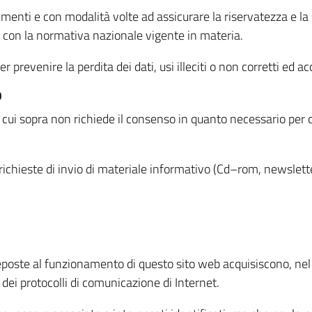
menti e con modalità volte ad assicurare la riservatezza e la s
à con la normativa nazionale vigente in materia.
prevenire la perdita dei dati, usi illeciti o non corretti ed ac
O
 di cui sopra non richiede il consenso in quanto necessario per
o richieste di invio di materiale informativo (Cd–rom, newsletter
eposte al funzionamento di questo sito web acquisiscono, nel c
 dei protocolli di comunicazione di Internet.