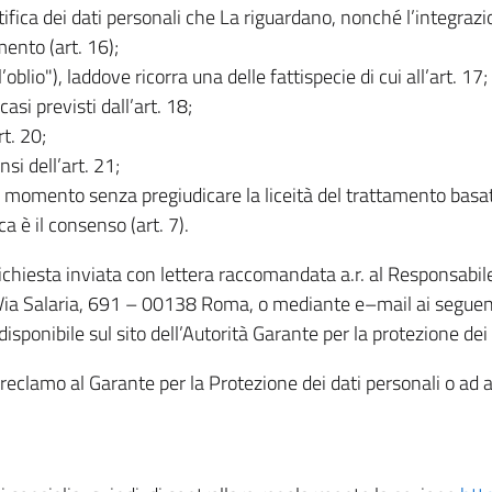
rettifica dei dati personali che La riguardano, nonché l’integraz
mento (art. 16);
ll’oblio"), laddove ricorra una delle fattispecie di cui all’art. 17;
casi previsti dall’art. 18;
rt. 20;
nsi dell’art. 21;
iasi momento senza pregiudicare la liceità del trattamento bas
ca è il consenso (art. 7).
 richiesta inviata con lettera raccomandata a.r. al Responsabi
 Via Salaria, 691 – 00138 Roma, o mediante e–mail ai seguenti 
isponibile sul sito dell’Autorità Garante per la protezione dei
re reclamo al Garante per la Protezione dei dati personali o ad al