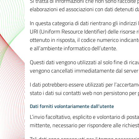
Si tratta di informazioni che non sono raccolte 
elaborazioni ed associazioni con dati detenuti da 
In questa categoria di dati rientrano gli indirizzi
URI (Uniform Resource Identifier) delle risorse ric
ottenuto in risposta, il codice numerico indicante
e all’ambiente informatico dell’utente.
Questi dati vengono utilizzati al solo fine di ri
vengono cancellati immediatamente dal server 7
I dati potrebbero essere utilizzati per l’accertame
stato i dati sui contatti web non persistono per p
Dati forniti volontariamente dall’utente
L’invio facoltativo, esplicito e volontario di post
mittente, necessario per rispondere alle richieste