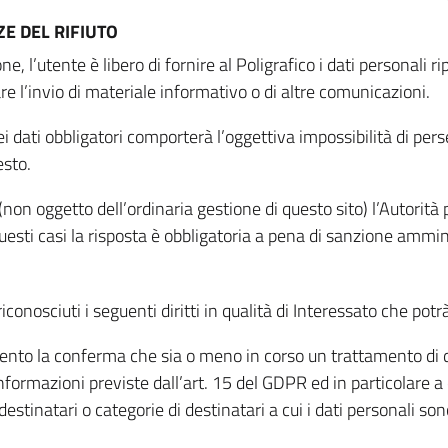
E DEL RIFIUTO
ne, l’utente è libero di fornire al Poligrafico i dati personali 
tare l’invio di materiale informativo o di altre comunicazioni.
 dati obbligatori comporterà l’oggettiva impossibilità di perseg
esto.
non oggetto dell’ordinaria gestione di questo sito) l’Autorità p
questi casi la risposta è obbligatoria a pena di sanzione ammin
riconosciuti i seguenti diritti in qualità di Interessato che potr
tamento la conferma che sia o meno in corso un trattamento di d
informazioni previste dall’art. 15 del GDPR ed in particolare a q
 destinatari o categorie di destinatari a cui i dati personali so