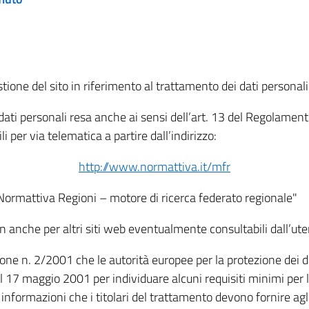
tione del sito in riferimento al trattamento dei dati personali
i dati personali resa anche ai sensi dell’art. 13 del Regolam
i per via telematica a partire dall’indirizzo:
http://www.normattiva.it/mfr
"Normattiva Regioni – motore di ricerca federato regionale"
non anche per altri siti web eventualmente consultabili dall’ute
e n. 2/2001 che le autorità europee per la protezione dei dati 
 17 maggio 2001 per individuare alcuni requisiti minimi per la
le informazioni che i titolari del trattamento devono fornire ag