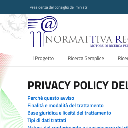
Presidenza del consiglio dei ministri
Normattiva Region
Il Progetto
Ricerca Semplice
Rice
current
PRIVACY POLICY DEL
Perchè questo avviso
Finalità e modalità del trattamento
Base giuridica e liceità del trattamento
Tipi di dati trattati
Natura del conferimento e conseguenze del ri