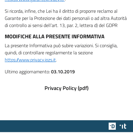
Si ricorda, infine, che Lei ha il diritto di proporre reclamo al
Garante per la Protezione dei dati personali o ad altra Autorità
di controllo ai sensi dell’art. 13, par. 2, lettera d) del GDPR
MODIFICHE ALLA PRESENTE INFORMATIVA
La presente Informativa può subire variazioni. Si consiglia,
quindi, di controllare regolarmente la sezione
https://www.privacy.ipzs.it
.
Ultimo aggiornamento:
03.10.2019
Privacy Policy (pdf)
Team Dig
Des