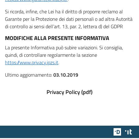
Si ricorda, infine, che Lei ha il diritto di proporre reclamo al
Garante per la Protezione dei dati personali o ad altra Autorità
di controllo ai sensi dell’art. 13, par. 2, lettera d) del GDPR
MODIFICHE ALLA PRESENTE INFORMATIVA
La presente Informativa può subire variazioni. Si consiglia,
quindi, di controllare regolarmente la sezione
https://www.privacy.ipzs.it
.
Ultimo aggiornamento:
03.10.2019
Privacy Policy (pdf)
Team Dig
Des