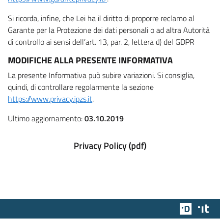
Si ricorda, infine, che Lei ha il diritto di proporre reclamo al
Garante per la Protezione dei dati personali o ad altra Autorità
di controllo ai sensi dell’art. 13, par. 2, lettera d) del GDPR
MODIFICHE ALLA PRESENTE INFORMATIVA
La presente Informativa può subire variazioni. Si consiglia,
quindi, di controllare regolarmente la sezione
https://www.privacy.ipzs.it
.
Ultimo aggiornamento:
03.10.2019
Privacy Policy (pdf)
Team Dig
Des