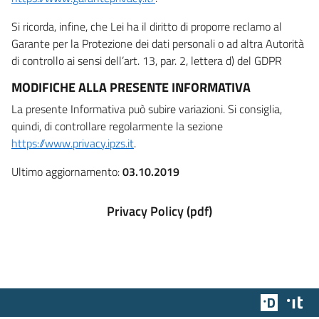
Si ricorda, infine, che Lei ha il diritto di proporre reclamo al
Garante per la Protezione dei dati personali o ad altra Autorità
di controllo ai sensi dell’art. 13, par. 2, lettera d) del GDPR
MODIFICHE ALLA PRESENTE INFORMATIVA
La presente Informativa può subire variazioni. Si consiglia,
quindi, di controllare regolarmente la sezione
https://www.privacy.ipzs.it
.
Ultimo aggiornamento:
03.10.2019
Privacy Policy (pdf)
Team Dig
Des