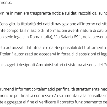
amento.
ire in maniera trasparente notizie sui dati raccolti dal suindic
nsiglio, la titolarità dei dati di navigazione all’interno del sit
te comporta il rilascio di informazioni aventi natura di dati per
, con sede legale in Roma (Italia), Via Salaria 691, nella per
getti autorizzati dal Titolare e da Responsabili del trattament
Titolari", autorizzati ad accedervi in forza di disposizioni di 
i dai soggetti designati Amministratori di sistema ai sensi de
strumenti informatico/telematici per finalità strettamente ne
nonché per finalità connesse e/o strumentali alla consultazion
 aggregata al fine di verificare il corretto funzionamento del