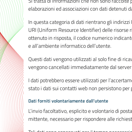
Si tratta di informazioni che non sono raccolte 
elaborazioni ed associazioni con dati detenuti da 
In questa categoria di dati rientrano gli indirizzi
URI (Uniform Resource Identifier) delle risorse ric
ottenuto in risposta, il codice numerico indicante
e all’ambiente informatico dell’utente.
Questi dati vengono utilizzati al solo fine di ri
vengono cancellati immediatamente dal server 7
I dati potrebbero essere utilizzati per l’accertame
stato i dati sui contatti web non persistono per p
Dati forniti volontariamente dall’utente
L’invio facoltativo, esplicito e volontario di post
mittente, necessario per rispondere alle richieste