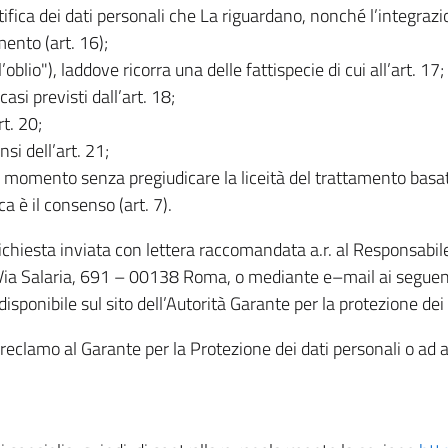
rettifica dei dati personali che La riguardano, nonché l’integraz
mento (art. 16);
ll’oblio"), laddove ricorra una delle fattispecie di cui all’art. 17;
casi previsti dall’art. 18;
rt. 20;
nsi dell’art. 21;
iasi momento senza pregiudicare la liceità del trattamento bas
ca è il consenso (art. 7).
 richiesta inviata con lettera raccomandata a.r. al Responsabi
 Via Salaria, 691 – 00138 Roma, o mediante e–mail ai seguenti 
isponibile sul sito dell’Autorità Garante per la protezione dei
re reclamo al Garante per la Protezione dei dati personali o ad al