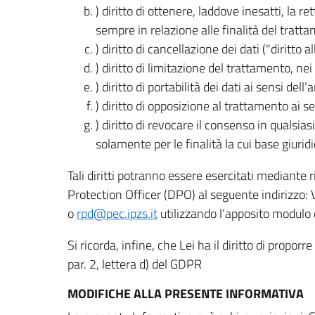
) diritto di ottenere, laddove inesatti, la 
sempre in relazione alle finalità del tratta
) diritto di cancellazione dei dati ("diritto a
) diritto di limitazione del trattamento, nei 
) diritto di portabilità dei dati ai sensi dell’a
) diritto di opposizione al trattamento ai se
) diritto di revocare il consenso in quals
solamente per le finalità la cui base giuridi
Tali diritti potranno essere esercitati mediante
Protection Officer (DPO) al seguente indirizzo:
o
rpd@pec.ipzs.it
utilizzando l’apposito modulo d
Si ricorda, infine, che Lei ha il diritto di propor
par. 2, lettera d) del GDPR
MODIFICHE ALLA PRESENTE INFORMATIVA