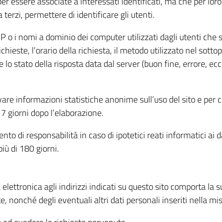
per essere associate a interessati identificati, ma che per lo
terzi, permettere di identificare gli utenti.
 IP o i nomi a dominio dei computer utilizzati dagli utenti che s
hieste, l’orario della richiesta, il metodo utilizzato nel sottop
 lo stato della risposta data dal server (buon fine, errore, ecc
cavare informazioni statistiche anonime sull’uso del sito e per
 giorni dopo l’elaborazione.
nto di responsabilità in caso di ipotetici reati informatici ai 
iù di 180 giorni.
a elettronica agli indirizzi indicati su questo sito comporta la 
, nonché degli eventuali altri dati personali inseriti nella mis