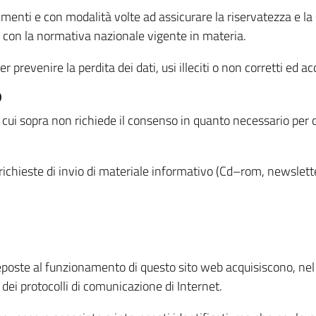
menti e con modalità volte ad assicurare la riservatezza e la s
à con la normativa nazionale vigente in materia.
prevenire la perdita dei dati, usi illeciti o non corretti ed ac
O
 di cui sopra non richiede il consenso in quanto necessario per
o richieste di invio di materiale informativo (Cd–rom, newsletter
eposte al funzionamento di questo sito web acquisiscono, nel c
 dei protocolli di comunicazione di Internet.