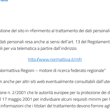
tione del sito in riferimento al trattamento dei dati personali
i dati personali resa anche ai sensi dell’art. 13 del Regolam
i per via telematica a partire dall’indirizzo:
http://www.normattiva.it/mfr
"Normattiva Regioni – motore di ricerca federato regionale"
non anche per altri siti web eventualmente consultabili dall’ute
e n. 2/2001 che le autorità europee per la protezione dei dati 
 17 maggio 2001 per individuare alcuni requisiti minimi per la
le informazioni che i titolari del trattamento devono fornire ag