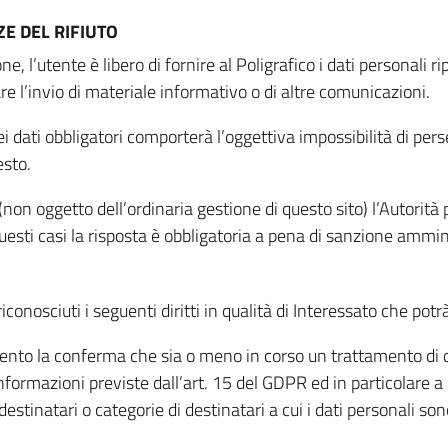
E DEL RIFIUTO
ne, l’utente è libero di fornire al Poligrafico i dati personali 
tare l’invio di materiale informativo o di altre comunicazioni.
 dati obbligatori comporterà l’oggettiva impossibilità di perseg
esto.
non oggetto dell’ordinaria gestione di questo sito) l’Autorità p
questi casi la risposta è obbligatoria a pena di sanzione ammin
riconosciuti i seguenti diritti in qualità di Interessato che potr
tamento la conferma che sia o meno in corso un trattamento di d
informazioni previste dall’art. 15 del GDPR ed in particolare a q
 destinatari o categorie di destinatari a cui i dati personali so