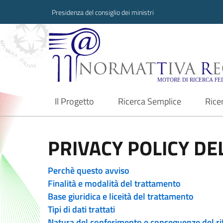
Presidenza del consiglio dei ministri
Normattiva Region
Il Progetto
Ricerca Semplice
Rice
current
PRIVACY POLICY DEL
Perchè questo avviso
Finalità e modalità del trattamento
Base giuridica e liceità del trattamento
Tipi di dati trattati
Natura del conferimento e conseguenze del ri