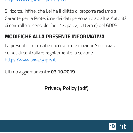
Si ricorda, infine, che Lei ha il diritto di proporre reclamo al
Garante per la Protezione dei dati personali o ad altra Autorità
di controllo ai sensi dell’art. 13, par. 2, lettera d) del GDPR
MODIFICHE ALLA PRESENTE INFORMATIVA
La presente Informativa può subire variazioni. Si consiglia,
quindi, di controllare regolarmente la sezione
https://www.privacy.ipzs.it
.
Ultimo aggiornamento:
03.10.2019
Privacy Policy (pdf)
Team Dig
Des