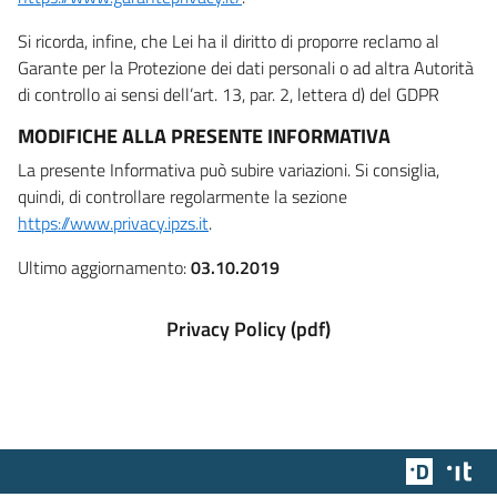
Si ricorda, infine, che Lei ha il diritto di proporre reclamo al
Garante per la Protezione dei dati personali o ad altra Autorità
di controllo ai sensi dell’art. 13, par. 2, lettera d) del GDPR
MODIFICHE ALLA PRESENTE INFORMATIVA
La presente Informativa può subire variazioni. Si consiglia,
quindi, di controllare regolarmente la sezione
https://www.privacy.ipzs.it
.
Ultimo aggiornamento:
03.10.2019
Privacy Policy (pdf)
Team Dig
Des