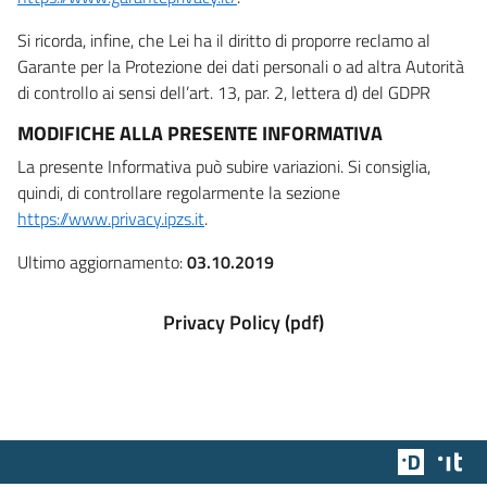
Si ricorda, infine, che Lei ha il diritto di proporre reclamo al
Garante per la Protezione dei dati personali o ad altra Autorità
di controllo ai sensi dell’art. 13, par. 2, lettera d) del GDPR
MODIFICHE ALLA PRESENTE INFORMATIVA
La presente Informativa può subire variazioni. Si consiglia,
quindi, di controllare regolarmente la sezione
https://www.privacy.ipzs.it
.
Ultimo aggiornamento:
03.10.2019
Privacy Policy (pdf)
Team Dig
Des