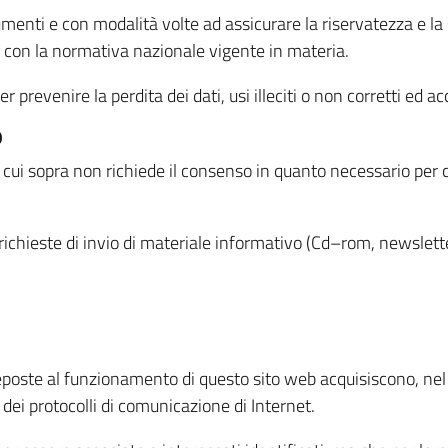
menti e con modalità volte ad assicurare la riservatezza e la s
à con la normativa nazionale vigente in materia.
prevenire la perdita dei dati, usi illeciti o non corretti ed ac
O
 di cui sopra non richiede il consenso in quanto necessario per
o richieste di invio di materiale informativo (Cd–rom, newsletter
eposte al funzionamento di questo sito web acquisiscono, nel c
 dei protocolli di comunicazione di Internet.