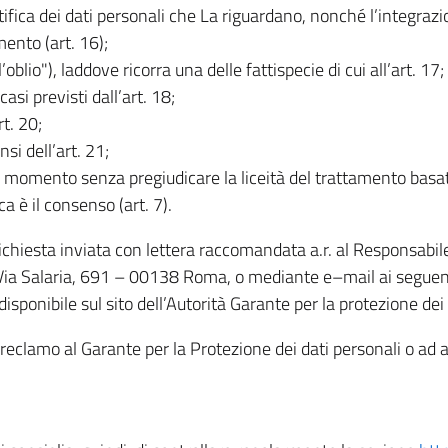
rettifica dei dati personali che La riguardano, nonché l’integraz
mento (art. 16);
ll’oblio"), laddove ricorra una delle fattispecie di cui all’art. 17;
casi previsti dall’art. 18;
rt. 20;
nsi dell’art. 21;
iasi momento senza pregiudicare la liceità del trattamento bas
ca è il consenso (art. 7).
 richiesta inviata con lettera raccomandata a.r. al Responsabi
 Via Salaria, 691 – 00138 Roma, o mediante e–mail ai seguenti 
isponibile sul sito dell’Autorità Garante per la protezione dei
re reclamo al Garante per la Protezione dei dati personali o ad al