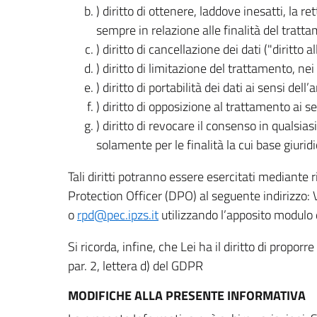
) diritto di ottenere, laddove inesatti, la 
sempre in relazione alle finalità del tratta
) diritto di cancellazione dei dati ("diritto a
) diritto di limitazione del trattamento, nei 
) diritto di portabilità dei dati ai sensi dell’a
) diritto di opposizione al trattamento ai se
) diritto di revocare il consenso in quals
solamente per le finalità la cui base giuridi
Tali diritti potranno essere esercitati mediante
Protection Officer (DPO) al seguente indirizzo:
o
rpd@pec.ipzs.it
utilizzando l’apposito modulo d
Si ricorda, infine, che Lei ha il diritto di propor
par. 2, lettera d) del GDPR
MODIFICHE ALLA PRESENTE INFORMATIVA