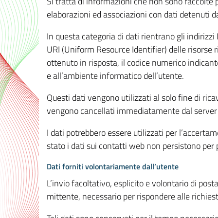
Si tratta di informazioni che non sono raccolte 
elaborazioni ed associazioni con dati detenuti da 
In questa categoria di dati rientrano gli indirizzi
URI (Uniform Resource Identifier) delle risorse ric
ottenuto in risposta, il codice numerico indicante
e all’ambiente informatico dell’utente.
Questi dati vengono utilizzati al solo fine di ri
vengono cancellati immediatamente dal server 7
I dati potrebbero essere utilizzati per l’accertame
stato i dati sui contatti web non persistono per p
Dati forniti volontariamente dall’utente
L’invio facoltativo, esplicito e volontario di post
mittente, necessario per rispondere alle richieste