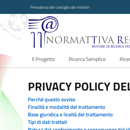
Presidenza del consiglio dei ministri
Normattiva Region
Il Progetto
Ricerca Semplice
Rice
current
PRIVACY POLICY DEL
Perchè questo avviso
Finalità e modalità del trattamento
Base giuridica e liceità del trattamento
Tipi di dati trattati
Natura del conferimento e conseguenze del ri