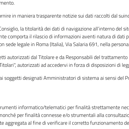
amento.
ire in maniera trasparente notizie sui dati raccolti dal suindic
nsiglio, la titolarità dei dati di navigazione all’interno del sit
te comporta il rilascio di informazioni aventi natura di dati per
, con sede legale in Roma (Italia), Via Salaria 691, nella per
getti autorizzati dal Titolare e da Responsabili del trattament
Titolari", autorizzati ad accedervi in forza di disposizioni di 
i dai soggetti designati Amministratori di sistema ai sensi de
strumenti informatico/telematici per finalità strettamente ne
nonché per finalità connesse e/o strumentali alla consultazion
 aggregata al fine di verificare il corretto funzionamento del