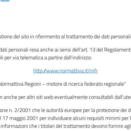
tione del sito in riferimento al trattamento dei dati personali
i dati personali resa anche ai sensi dell’art. 13 del Regolam
i per via telematica a partire dall’indirizzo:
http://www.normattiva.it/mfr
"Normattiva Regioni – motore di ricerca federato regionale"
non anche per altri siti web eventualmente consultabili dall’ute
e n. 2/2001 che le autorità europee per la protezione dei dati 
 17 maggio 2001 per individuare alcuni requisiti minimi per la
le informazioni che i titolari del trattamento devono fornire ag