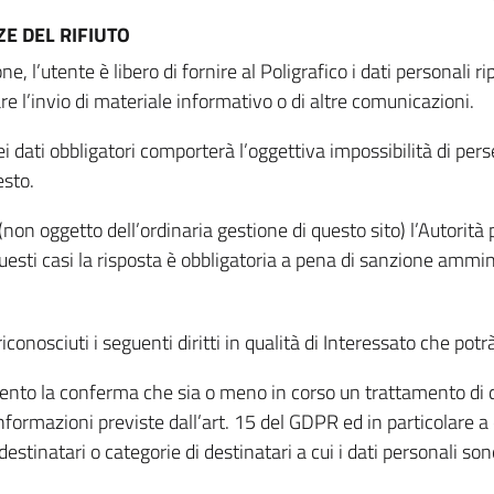
E DEL RIFIUTO
ne, l’utente è libero di fornire al Poligrafico i dati personali 
tare l’invio di materiale informativo o di altre comunicazioni.
 dati obbligatori comporterà l’oggettiva impossibilità di perseg
esto.
non oggetto dell’ordinaria gestione di questo sito) l’Autorità p
questi casi la risposta è obbligatoria a pena di sanzione ammin
riconosciuti i seguenti diritti in qualità di Interessato che potr
tamento la conferma che sia o meno in corso un trattamento di d
informazioni previste dall’art. 15 del GDPR ed in particolare a q
 destinatari o categorie di destinatari a cui i dati personali so