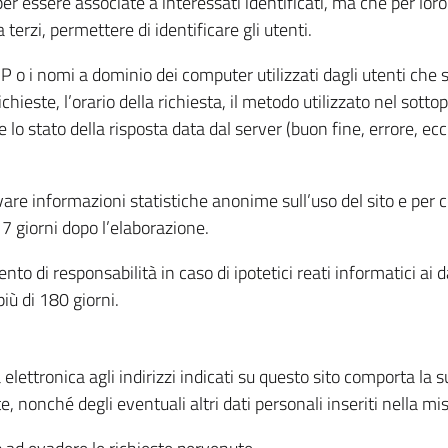
per essere associate a interessati identificati, ma che per lo
terzi, permettere di identificare gli utenti.
 IP o i nomi a dominio dei computer utilizzati dagli utenti che s
hieste, l’orario della richiesta, il metodo utilizzato nel sottop
 lo stato della risposta data dal server (buon fine, errore, ecc
cavare informazioni statistiche anonime sull’uso del sito e per
 giorni dopo l’elaborazione.
nto di responsabilità in caso di ipotetici reati informatici ai 
iù di 180 giorni.
a elettronica agli indirizzi indicati su questo sito comporta la 
, nonché degli eventuali altri dati personali inseriti nella mis