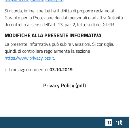
Si ricorda, infine, che Lei ha il diritto di proporre reclamo al
Garante per la Protezione dei dati personali o ad altra Autorità
di controllo ai sensi dell’art. 13, par. 2, lettera d) del GDPR
MODIFICHE ALLA PRESENTE INFORMATIVA
La presente Informativa può subire variazioni. Si consiglia,
quindi, di controllare regolarmente la sezione
https://www.privacy.ipzs.it
.
Ultimo aggiornamento:
03.10.2019
Privacy Policy (pdf)
Team Dig
Des