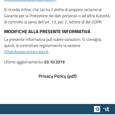
Si ricorda, infine, che Lei ha il diritto di proporre reclamo al
Garante per la Protezione dei dati personali o ad altra Autorità
di controllo ai sensi dell’art. 13, par. 2, lettera d) del GDPR
MODIFICHE ALLA PRESENTE INFORMATIVA
La presente Informativa può subire variazioni. Si consiglia,
quindi, di controllare regolarmente la sezione
https://www.privacy.ipzs.it
.
Ultimo aggiornamento:
03.10.2019
Privacy Policy (pdf)
Team Dig
Des