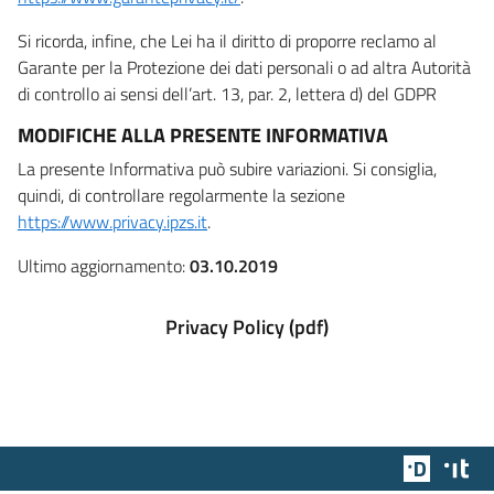
Si ricorda, infine, che Lei ha il diritto di proporre reclamo al
Garante per la Protezione dei dati personali o ad altra Autorità
di controllo ai sensi dell’art. 13, par. 2, lettera d) del GDPR
MODIFICHE ALLA PRESENTE INFORMATIVA
La presente Informativa può subire variazioni. Si consiglia,
quindi, di controllare regolarmente la sezione
https://www.privacy.ipzs.it
.
Ultimo aggiornamento:
03.10.2019
Privacy Policy (pdf)
Team Dig
Des