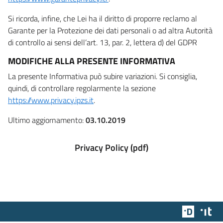
Si ricorda, infine, che Lei ha il diritto di proporre reclamo al
Garante per la Protezione dei dati personali o ad altra Autorità
di controllo ai sensi dell’art. 13, par. 2, lettera d) del GDPR
MODIFICHE ALLA PRESENTE INFORMATIVA
La presente Informativa può subire variazioni. Si consiglia,
quindi, di controllare regolarmente la sezione
https://www.privacy.ipzs.it
.
Ultimo aggiornamento:
03.10.2019
Privacy Policy (pdf)
Team Dig
Des