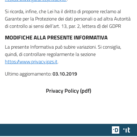
Si ricorda, infine, che Lei ha il diritto di proporre reclamo al
Garante per la Protezione dei dati personali o ad altra Autorità
di controllo ai sensi dell’art. 13, par. 2, lettera d) del GDPR
MODIFICHE ALLA PRESENTE INFORMATIVA
La presente Informativa può subire variazioni. Si consiglia,
quindi, di controllare regolarmente la sezione
https://www.privacy.ipzs.it
.
Ultimo aggiornamento:
03.10.2019
Privacy Policy (pdf)
Team Dig
Des