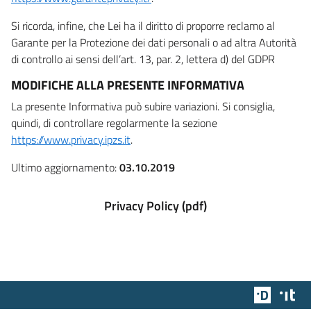
Si ricorda, infine, che Lei ha il diritto di proporre reclamo al
Garante per la Protezione dei dati personali o ad altra Autorità
di controllo ai sensi dell’art. 13, par. 2, lettera d) del GDPR
MODIFICHE ALLA PRESENTE INFORMATIVA
La presente Informativa può subire variazioni. Si consiglia,
quindi, di controllare regolarmente la sezione
https://www.privacy.ipzs.it
.
Ultimo aggiornamento:
03.10.2019
Privacy Policy (pdf)
Team Dig
Des