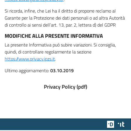
Si ricorda, infine, che Lei ha il diritto di proporre reclamo al
Garante per la Protezione dei dati personali o ad altra Autorità
di controllo ai sensi dell’art. 13, par. 2, lettera d) del GDPR
MODIFICHE ALLA PRESENTE INFORMATIVA
La presente Informativa può subire variazioni. Si consiglia,
quindi, di controllare regolarmente la sezione
https://www.privacy.ipzs.it
.
Ultimo aggiornamento:
03.10.2019
Privacy Policy (pdf)
Team Dig
Des