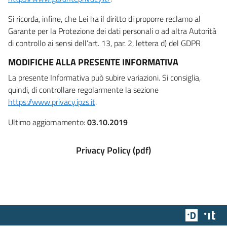
Si ricorda, infine, che Lei ha il diritto di proporre reclamo al
Garante per la Protezione dei dati personali o ad altra Autorità
di controllo ai sensi dell’art. 13, par. 2, lettera d) del GDPR
MODIFICHE ALLA PRESENTE INFORMATIVA
La presente Informativa può subire variazioni. Si consiglia,
quindi, di controllare regolarmente la sezione
https://www.privacy.ipzs.it
.
Ultimo aggiornamento:
03.10.2019
Privacy Policy (pdf)
Team Dig
Des