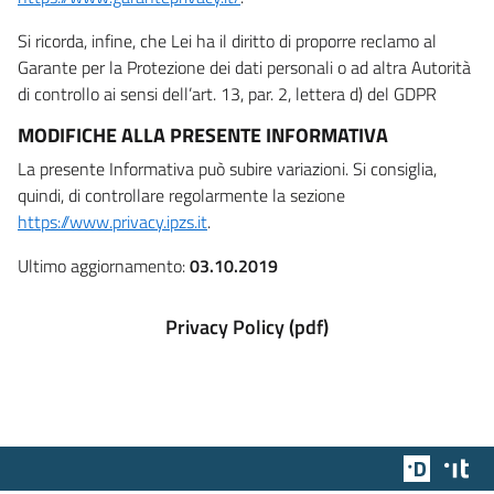
Si ricorda, infine, che Lei ha il diritto di proporre reclamo al
Garante per la Protezione dei dati personali o ad altra Autorità
di controllo ai sensi dell’art. 13, par. 2, lettera d) del GDPR
MODIFICHE ALLA PRESENTE INFORMATIVA
La presente Informativa può subire variazioni. Si consiglia,
quindi, di controllare regolarmente la sezione
https://www.privacy.ipzs.it
.
Ultimo aggiornamento:
03.10.2019
Privacy Policy (pdf)
Team Dig
Des