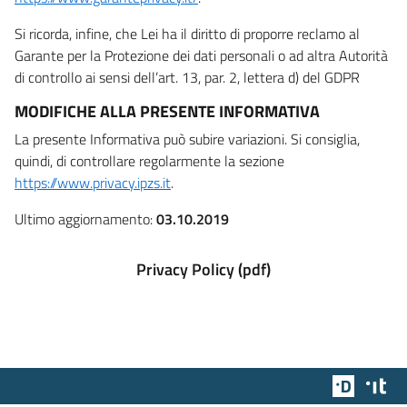
Si ricorda, infine, che Lei ha il diritto di proporre reclamo al
Garante per la Protezione dei dati personali o ad altra Autorità
di controllo ai sensi dell’art. 13, par. 2, lettera d) del GDPR
MODIFICHE ALLA PRESENTE INFORMATIVA
La presente Informativa può subire variazioni. Si consiglia,
quindi, di controllare regolarmente la sezione
https://www.privacy.ipzs.it
.
Ultimo aggiornamento:
03.10.2019
Privacy Policy (pdf)
Team Dig
Des