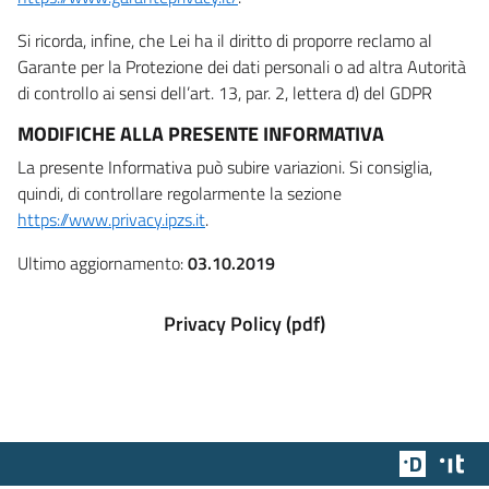
Si ricorda, infine, che Lei ha il diritto di proporre reclamo al
Garante per la Protezione dei dati personali o ad altra Autorità
di controllo ai sensi dell’art. 13, par. 2, lettera d) del GDPR
MODIFICHE ALLA PRESENTE INFORMATIVA
La presente Informativa può subire variazioni. Si consiglia,
quindi, di controllare regolarmente la sezione
https://www.privacy.ipzs.it
.
Ultimo aggiornamento:
03.10.2019
Privacy Policy (pdf)
Team Dig
Des