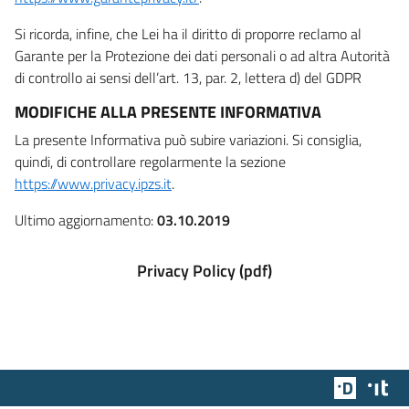
Si ricorda, infine, che Lei ha il diritto di proporre reclamo al
Garante per la Protezione dei dati personali o ad altra Autorità
di controllo ai sensi dell’art. 13, par. 2, lettera d) del GDPR
MODIFICHE ALLA PRESENTE INFORMATIVA
La presente Informativa può subire variazioni. Si consiglia,
quindi, di controllare regolarmente la sezione
https://www.privacy.ipzs.it
.
Ultimo aggiornamento:
03.10.2019
Privacy Policy (pdf)
Team Dig
Des