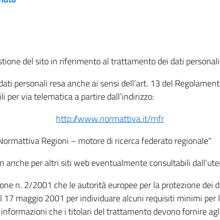
tione del sito in riferimento al trattamento dei dati personali
i dati personali resa anche ai sensi dell’art. 13 del Regolam
i per via telematica a partire dall’indirizzo:
http://www.normattiva.it/mfr
"Normattiva Regioni – motore di ricerca federato regionale"
non anche per altri siti web eventualmente consultabili dall’ute
e n. 2/2001 che le autorità europee per la protezione dei dati 
 17 maggio 2001 per individuare alcuni requisiti minimi per la
le informazioni che i titolari del trattamento devono fornire ag