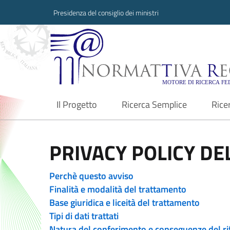
Presidenza del consiglio dei ministri
Normattiva Region
Il Progetto
Ricerca Semplice
Rice
current
PRIVACY POLICY DEL
Perchè questo avviso
Finalità e modalità del trattamento
Base giuridica e liceità del trattamento
Tipi di dati trattati
Natura del conferimento e conseguenze del ri