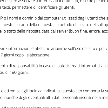
per essere associate a interessati identificati, ma che per lo
terzi, permettere di identificare gli utenti.
 IP o i nomi a dominio dei computer utilizzati dagli utenti che s
hieste, l’orario della richiesta, il metodo utilizzato nel sottop
 lo stato della risposta data dal server (buon fine, errore, ecc
cavare informazioni statistiche anonime sull’uso del sito e per
 giorni dopo l’elaborazione.
nto di responsabilità in caso di ipotetici reati informatici ai 
iù di 180 giorni.
a elettronica agli indirizzi indicati su questo sito comporta la 
, nonché degli eventuali altri dati personali inseriti nella mis