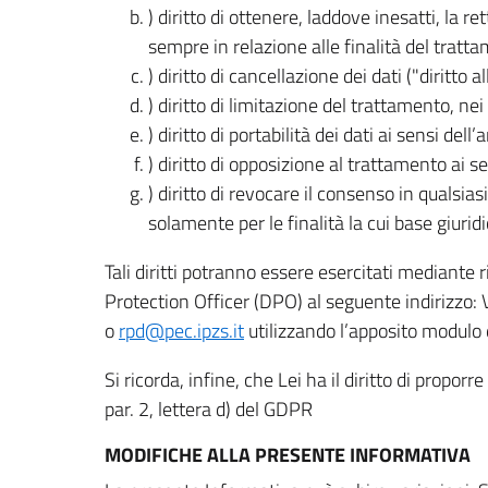
) diritto di ottenere, laddove inesatti, la 
sempre in relazione alle finalità del tratta
) diritto di cancellazione dei dati ("diritto a
) diritto di limitazione del trattamento, nei 
) diritto di portabilità dei dati ai sensi dell’a
) diritto di opposizione al trattamento ai se
) diritto di revocare il consenso in quals
solamente per le finalità la cui base giuridi
Tali diritti potranno essere esercitati mediante
Protection Officer (DPO) al seguente indirizzo:
o
rpd@pec.ipzs.it
utilizzando l’apposito modulo d
Si ricorda, infine, che Lei ha il diritto di propor
par. 2, lettera d) del GDPR
MODIFICHE ALLA PRESENTE INFORMATIVA