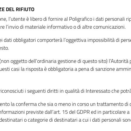
E DEL RIFIUTO
ne, l’utente è libero di fornire al Poligrafico i dati personali 
tare l’invio di materiale informativo o di altre comunicazioni.
 dati obbligatori comporterà l’oggettiva impossibilità di perseg
esto.
non oggetto dell’ordinaria gestione di questo sito) l’Autorità p
questi casi la risposta è obbligatoria a pena di sanzione ammin
riconosciuti i seguenti diritti in qualità di Interessato che potr
tamento la conferma che sia o meno in corso un trattamento di d
informazioni previste dall’art. 15 del GDPR ed in particolare a q
 destinatari o categorie di destinatari a cui i dati personali so