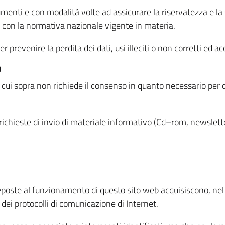
menti e con modalità volte ad assicurare la riservatezza e la s
à con la normativa nazionale vigente in materia.
prevenire la perdita dei dati, usi illeciti o non corretti ed ac
O
 di cui sopra non richiede il consenso in quanto necessario per
o richieste di invio di materiale informativo (Cd–rom, newsletter
eposte al funzionamento di questo sito web acquisiscono, nel c
 dei protocolli di comunicazione di Internet.