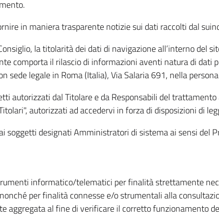
amento.
ire in maniera trasparente notizie sui dati raccolti dal suindic
nsiglio, la titolarità dei dati di navigazione all’interno del sit
te comporta il rilascio di informazioni aventi natura di dati per
, con sede legale in Roma (Italia), Via Salaria 691, nella per
getti autorizzati dal Titolare e da Responsabili del trattament
Titolari", autorizzati ad accedervi in forza di disposizioni di 
i dai soggetti designati Amministratori di sistema ai sensi de
strumenti informatico/telematici per finalità strettamente ne
nonché per finalità connesse e/o strumentali alla consultazion
 aggregata al fine di verificare il corretto funzionamento del