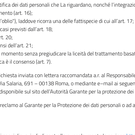
rettifica dei dati personali che La riguardano, nonché l’integraz
mento (art. 16);
ll’oblio"), laddove ricorra una delle fattispecie di cui all’art. 17;
casi previsti dall’art. 18;
rt. 20;
nsi dell’art. 21;
iasi momento senza pregiudicare la liceità del trattamento bas
ca è il consenso (art. 7).
 richiesta inviata con lettera raccomandata a.r. al Responsabi
 Via Salaria, 691 – 00138 Roma, o mediante e–mail ai seguenti 
isponibile sul sito dell’Autorità Garante per la protezione dei
re reclamo al Garante per la Protezione dei dati personali o ad al