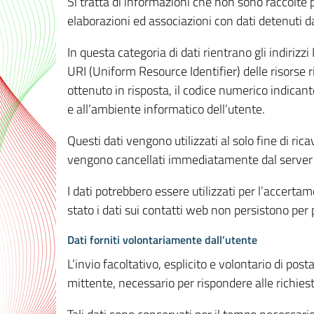
Si tratta di informazioni che non sono raccolte 
elaborazioni ed associazioni con dati detenuti da 
In questa categoria di dati rientrano gli indirizzi
URI (Uniform Resource Identifier) delle risorse ric
ottenuto in risposta, il codice numerico indicante
e all’ambiente informatico dell’utente.
Questi dati vengono utilizzati al solo fine di ri
vengono cancellati immediatamente dal server 7
I dati potrebbero essere utilizzati per l’accertame
stato i dati sui contatti web non persistono per p
Dati forniti volontariamente dall’utente
L’invio facoltativo, esplicito e volontario di post
mittente, necessario per rispondere alle richieste