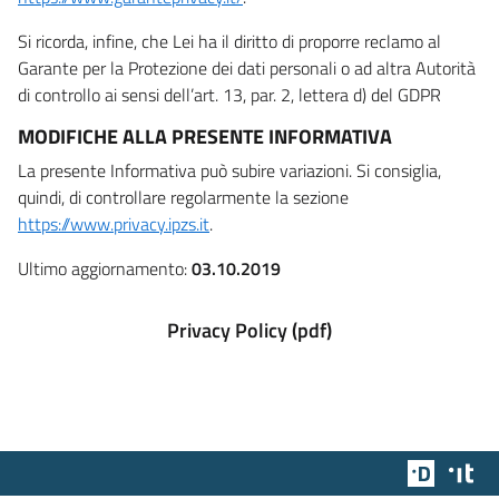
Si ricorda, infine, che Lei ha il diritto di proporre reclamo al
Garante per la Protezione dei dati personali o ad altra Autorità
di controllo ai sensi dell’art. 13, par. 2, lettera d) del GDPR
MODIFICHE ALLA PRESENTE INFORMATIVA
La presente Informativa può subire variazioni. Si consiglia,
quindi, di controllare regolarmente la sezione
https://www.privacy.ipzs.it
.
Ultimo aggiornamento:
03.10.2019
Privacy Policy (pdf)
Team Dig
Des