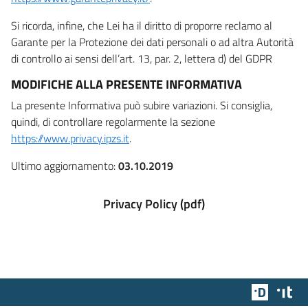
Si ricorda, infine, che Lei ha il diritto di proporre reclamo al
Garante per la Protezione dei dati personali o ad altra Autorità
di controllo ai sensi dell’art. 13, par. 2, lettera d) del GDPR
MODIFICHE ALLA PRESENTE INFORMATIVA
La presente Informativa può subire variazioni. Si consiglia,
quindi, di controllare regolarmente la sezione
https://www.privacy.ipzs.it
.
Ultimo aggiornamento:
03.10.2019
Privacy Policy (pdf)
Team Dig
Des