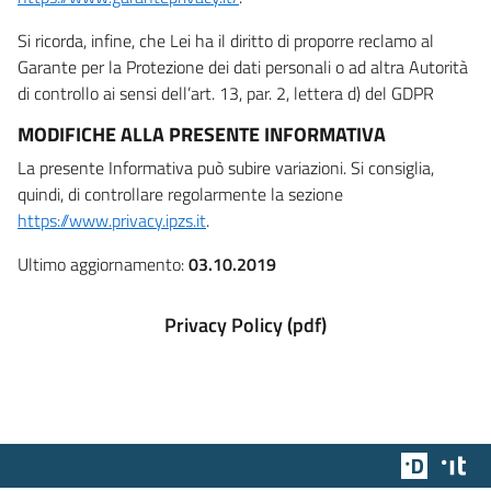
Si ricorda, infine, che Lei ha il diritto di proporre reclamo al
Garante per la Protezione dei dati personali o ad altra Autorità
di controllo ai sensi dell’art. 13, par. 2, lettera d) del GDPR
MODIFICHE ALLA PRESENTE INFORMATIVA
La presente Informativa può subire variazioni. Si consiglia,
quindi, di controllare regolarmente la sezione
https://www.privacy.ipzs.it
.
Ultimo aggiornamento:
03.10.2019
Privacy Policy (pdf)
Team Dig
Des