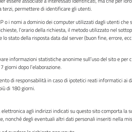
per essere associate a interessati identificati, ma che per lo
terzi, permettere di identificare gli utenti.
 IP o i nomi a dominio dei computer utilizzati dagli utenti che s
hieste, l’orario della richiesta, il metodo utilizzato nel sottop
 lo stato della risposta data dal server (buon fine, errore, ecc
cavare informazioni statistiche anonime sull’uso del sito e per
 giorni dopo l’elaborazione.
nto di responsabilità in caso di ipotetici reati informatici ai 
iù di 180 giorni.
a elettronica agli indirizzi indicati su questo sito comporta la 
, nonché degli eventuali altri dati personali inseriti nella mis