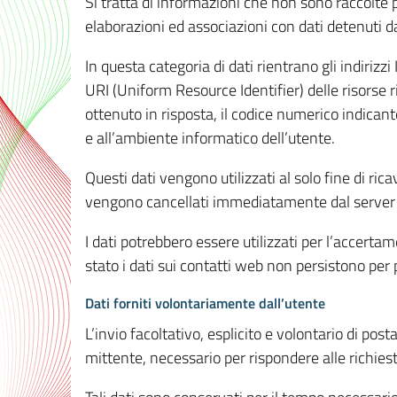
Si tratta di informazioni che non sono raccolte 
elaborazioni ed associazioni con dati detenuti da 
In questa categoria di dati rientrano gli indirizzi
URI (Uniform Resource Identifier) delle risorse ric
ottenuto in risposta, il codice numerico indicante
e all’ambiente informatico dell’utente.
Questi dati vengono utilizzati al solo fine di ri
vengono cancellati immediatamente dal server 7
I dati potrebbero essere utilizzati per l’accertame
stato i dati sui contatti web non persistono per p
Dati forniti volontariamente dall’utente
L’invio facoltativo, esplicito e volontario di post
mittente, necessario per rispondere alle richieste