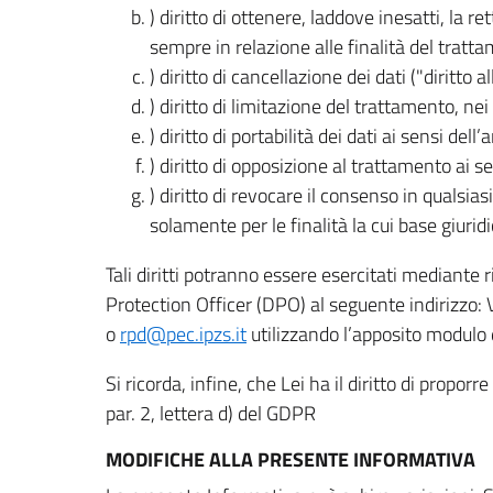
) diritto di ottenere, laddove inesatti, la 
sempre in relazione alle finalità del tratta
) diritto di cancellazione dei dati ("diritto a
) diritto di limitazione del trattamento, nei 
) diritto di portabilità dei dati ai sensi dell’a
) diritto di opposizione al trattamento ai se
) diritto di revocare il consenso in quals
solamente per le finalità la cui base giuridi
Tali diritti potranno essere esercitati mediante
Protection Officer (DPO) al seguente indirizzo:
o
rpd@pec.ipzs.it
utilizzando l’apposito modulo d
Si ricorda, infine, che Lei ha il diritto di propor
par. 2, lettera d) del GDPR
MODIFICHE ALLA PRESENTE INFORMATIVA