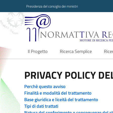
Presidenza del consiglio dei ministri
Normattiva Region
Il Progetto
Ricerca Semplice
Rice
current
PRIVACY POLICY DEL
Perchè questo avviso
Finalità e modalità del trattamento
Base giuridica e liceità del trattamento
Tipi di dati trattati
Natura del conferimento e conseguenze del ri