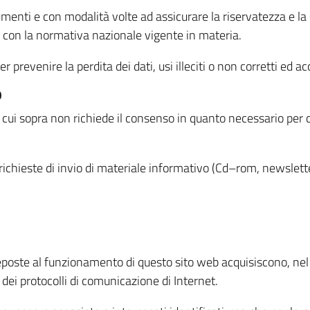
menti e con modalità volte ad assicurare la riservatezza e la s
à con la normativa nazionale vigente in materia.
prevenire la perdita dei dati, usi illeciti o non corretti ed ac
O
 di cui sopra non richiede il consenso in quanto necessario per
o richieste di invio di materiale informativo (Cd–rom, newsletter
eposte al funzionamento di questo sito web acquisiscono, nel c
 dei protocolli di comunicazione di Internet.