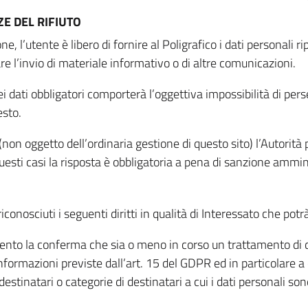
E DEL RIFIUTO
ne, l’utente è libero di fornire al Poligrafico i dati personali 
tare l’invio di materiale informativo o di altre comunicazioni.
 dati obbligatori comporterà l’oggettiva impossibilità di perseg
esto.
non oggetto dell’ordinaria gestione di questo sito) l’Autorità p
questi casi la risposta è obbligatoria a pena di sanzione ammin
riconosciuti i seguenti diritti in qualità di Interessato che potr
tamento la conferma che sia o meno in corso un trattamento di d
informazioni previste dall’art. 15 del GDPR ed in particolare a q
 destinatari o categorie di destinatari a cui i dati personali so