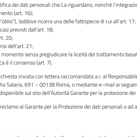
rettifica dei dati personali che La riguardano, nonché l’integraz
mento (art. 16);
ll’oblio"), laddove ricorra una delle fattispecie di cui all’art. 17;
casi previsti dall’art. 18;
rt. 20;
nsi dell’art. 21;
iasi momento senza pregiudicare la liceità del trattamento bas
ca è il consenso (art. 7).
 richiesta inviata con lettera raccomandata a.r. al Responsabi
 Via Salaria, 691 – 00138 Roma, o mediante e–mail ai seguenti 
isponibile sul sito dell’Autorità Garante per la protezione dei
re reclamo al Garante per la Protezione dei dati personali o ad al