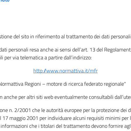
tione del sito in riferimento al trattamento dei dati personali
i dati personali resa anche ai sensi dell’art. 13 del Regolam
i per via telematica a partire dall’indirizzo:
http://www.normattiva.it/mfr
"Normattiva Regioni – motore di ricerca federato regionale"
non anche per altri siti web eventualmente consultabili dall’ute
e n. 2/2001 che le autorità europee per la protezione dei dati 
 17 maggio 2001 per individuare alcuni requisiti minimi per la
le informazioni che i titolari del trattamento devono fornire ag