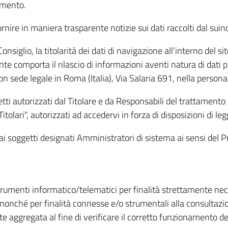
amento.
ire in maniera trasparente notizie sui dati raccolti dal suindic
nsiglio, la titolarità dei dati di navigazione all’interno del sit
te comporta il rilascio di informazioni aventi natura di dati per
, con sede legale in Roma (Italia), Via Salaria 691, nella per
getti autorizzati dal Titolare e da Responsabili del trattament
Titolari", autorizzati ad accedervi in forza di disposizioni di 
i dai soggetti designati Amministratori di sistema ai sensi de
strumenti informatico/telematici per finalità strettamente ne
nonché per finalità connesse e/o strumentali alla consultazion
 aggregata al fine di verificare il corretto funzionamento del