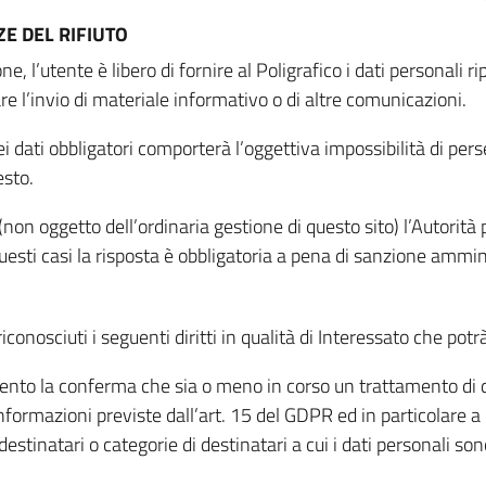
E DEL RIFIUTO
ne, l’utente è libero di fornire al Poligrafico i dati personali 
tare l’invio di materiale informativo o di altre comunicazioni.
 dati obbligatori comporterà l’oggettiva impossibilità di perseg
esto.
non oggetto dell’ordinaria gestione di questo sito) l’Autorità p
questi casi la risposta è obbligatoria a pena di sanzione ammin
riconosciuti i seguenti diritti in qualità di Interessato che potr
tamento la conferma che sia o meno in corso un trattamento di d
informazioni previste dall’art. 15 del GDPR ed in particolare a q
 destinatari o categorie di destinatari a cui i dati personali so