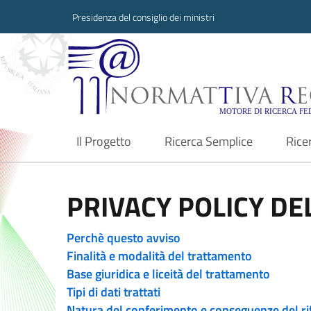
Presidenza del consiglio dei ministri
Normattiva Region
Il Progetto
Ricerca Semplice
Rice
current
PRIVACY POLICY DEL
Perchè questo avviso
Finalità e modalità del trattamento
Base giuridica e liceità del trattamento
Tipi di dati trattati
Natura del conferimento e conseguenze del ri