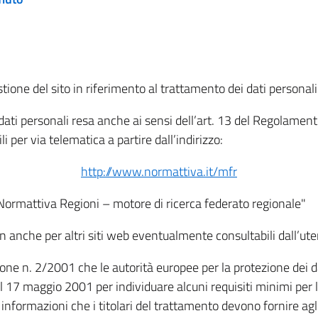
tione del sito in riferimento al trattamento dei dati personali
i dati personali resa anche ai sensi dell’art. 13 del Regolam
i per via telematica a partire dall’indirizzo:
http://www.normattiva.it/mfr
"Normattiva Regioni – motore di ricerca federato regionale"
non anche per altri siti web eventualmente consultabili dall’ute
e n. 2/2001 che le autorità europee per la protezione dei dati 
 17 maggio 2001 per individuare alcuni requisiti minimi per la
le informazioni che i titolari del trattamento devono fornire ag