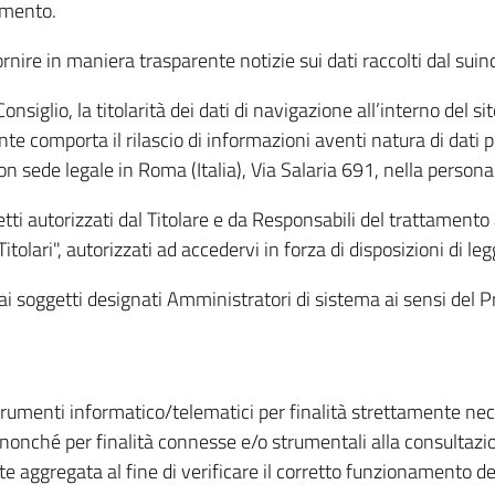
amento.
ire in maniera trasparente notizie sui dati raccolti dal suindic
nsiglio, la titolarità dei dati di navigazione all’interno del sit
te comporta il rilascio di informazioni aventi natura di dati per
, con sede legale in Roma (Italia), Via Salaria 691, nella per
getti autorizzati dal Titolare e da Responsabili del trattament
Titolari", autorizzati ad accedervi in forza di disposizioni di 
i dai soggetti designati Amministratori di sistema ai sensi de
strumenti informatico/telematici per finalità strettamente ne
nonché per finalità connesse e/o strumentali alla consultazion
 aggregata al fine di verificare il corretto funzionamento del