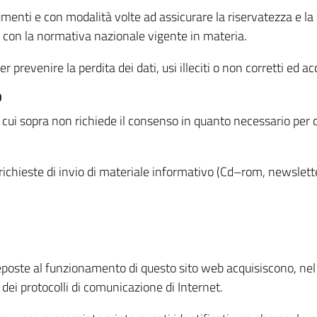
menti e con modalità volte ad assicurare la riservatezza e la s
à con la normativa nazionale vigente in materia.
prevenire la perdita dei dati, usi illeciti o non corretti ed ac
O
 di cui sopra non richiede il consenso in quanto necessario per
o richieste di invio di materiale informativo (Cd–rom, newsletter
eposte al funzionamento di questo sito web acquisiscono, nel c
 dei protocolli di comunicazione di Internet.