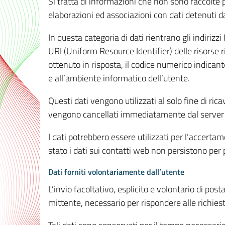
Si tratta di informazioni che non sono raccolte 
elaborazioni ed associazioni con dati detenuti da 
In questa categoria di dati rientrano gli indirizzi
URI (Uniform Resource Identifier) delle risorse ric
ottenuto in risposta, il codice numerico indicante
e all’ambiente informatico dell’utente.
Questi dati vengono utilizzati al solo fine di ri
vengono cancellati immediatamente dal server 7
I dati potrebbero essere utilizzati per l’accertame
stato i dati sui contatti web non persistono per p
Dati forniti volontariamente dall’utente
L’invio facoltativo, esplicito e volontario di post
mittente, necessario per rispondere alle richieste