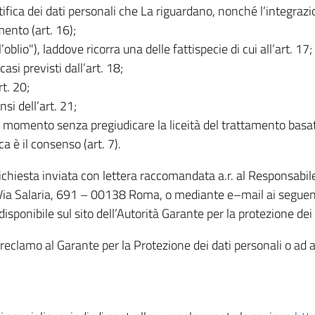
rettifica dei dati personali che La riguardano, nonché l’integraz
mento (art. 16);
ll’oblio"), laddove ricorra una delle fattispecie di cui all’art. 17;
casi previsti dall’art. 18;
rt. 20;
nsi dell’art. 21;
iasi momento senza pregiudicare la liceità del trattamento bas
ca è il consenso (art. 7).
 richiesta inviata con lettera raccomandata a.r. al Responsabi
 Via Salaria, 691 – 00138 Roma, o mediante e–mail ai seguenti 
isponibile sul sito dell’Autorità Garante per la protezione dei
re reclamo al Garante per la Protezione dei dati personali o ad al