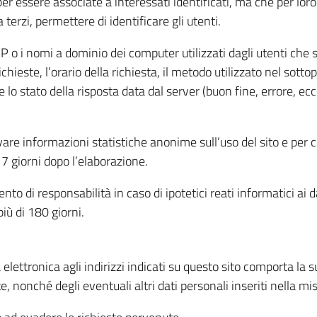
per essere associate a interessati identificati, ma che per lo
terzi, permettere di identificare gli utenti.
 IP o i nomi a dominio dei computer utilizzati dagli utenti che s
hieste, l’orario della richiesta, il metodo utilizzato nel sottop
 lo stato della risposta data dal server (buon fine, errore, ecc
cavare informazioni statistiche anonime sull’uso del sito e per
 giorni dopo l’elaborazione.
nto di responsabilità in caso di ipotetici reati informatici ai 
iù di 180 giorni.
a elettronica agli indirizzi indicati su questo sito comporta la 
, nonché degli eventuali altri dati personali inseriti nella mis