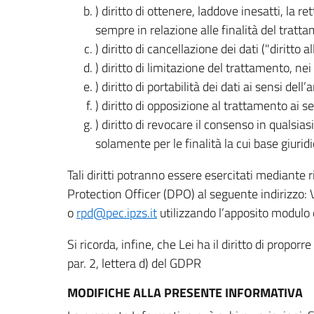
) diritto di ottenere, laddove inesatti, la 
sempre in relazione alle finalità del tratta
) diritto di cancellazione dei dati ("diritto a
) diritto di limitazione del trattamento, nei 
) diritto di portabilità dei dati ai sensi dell’a
) diritto di opposizione al trattamento ai se
) diritto di revocare il consenso in quals
solamente per le finalità la cui base giuridi
Tali diritti potranno essere esercitati mediante
Protection Officer (DPO) al seguente indirizzo:
o
rpd@pec.ipzs.it
utilizzando l’apposito modulo d
Si ricorda, infine, che Lei ha il diritto di propor
par. 2, lettera d) del GDPR
MODIFICHE ALLA PRESENTE INFORMATIVA