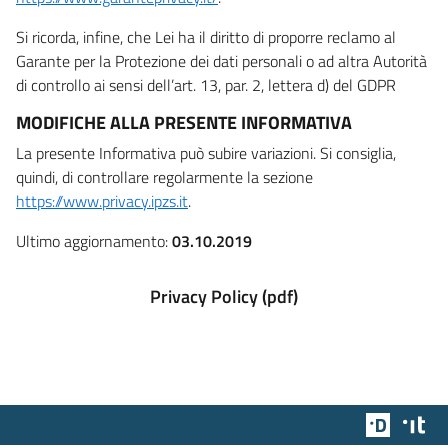
Si ricorda, infine, che Lei ha il diritto di proporre reclamo al
Garante per la Protezione dei dati personali o ad altra Autorità
di controllo ai sensi dell’art. 13, par. 2, lettera d) del GDPR
MODIFICHE ALLA PRESENTE INFORMATIVA
La presente Informativa può subire variazioni. Si consiglia,
quindi, di controllare regolarmente la sezione
https://www.privacy.ipzs.it
.
Ultimo aggiornamento:
03.10.2019
Privacy Policy (pdf)
Team Dig
Des