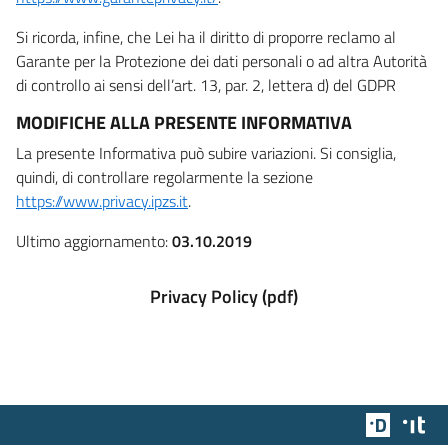
Si ricorda, infine, che Lei ha il diritto di proporre reclamo al
Garante per la Protezione dei dati personali o ad altra Autorità
di controllo ai sensi dell’art. 13, par. 2, lettera d) del GDPR
MODIFICHE ALLA PRESENTE INFORMATIVA
La presente Informativa può subire variazioni. Si consiglia,
quindi, di controllare regolarmente la sezione
https://www.privacy.ipzs.it
.
Ultimo aggiornamento:
03.10.2019
Privacy Policy (pdf)
Team Dig
Des