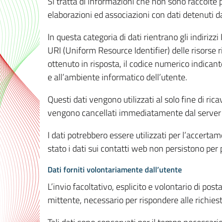
Si tratta di informazioni che non sono raccolte 
elaborazioni ed associazioni con dati detenuti da 
In questa categoria di dati rientrano gli indirizzi
URI (Uniform Resource Identifier) delle risorse ric
ottenuto in risposta, il codice numerico indicante
e all’ambiente informatico dell’utente.
Questi dati vengono utilizzati al solo fine di ri
vengono cancellati immediatamente dal server 7
I dati potrebbero essere utilizzati per l’accertame
stato i dati sui contatti web non persistono per p
Dati forniti volontariamente dall’utente
L’invio facoltativo, esplicito e volontario di post
mittente, necessario per rispondere alle richieste