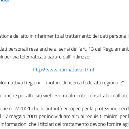
tione del sito in riferimento al trattamento dei dati personali
i dati personali resa anche ai sensi dell’art. 13 del Regolam
i per via telematica a partire dall’indirizzo:
http://www.normattiva.it/mfr
"Normattiva Regioni – motore di ricerca federato regionale"
non anche per altri siti web eventualmente consultabili dall’ute
e n. 2/2001 che le autorità europee per la protezione dei dati 
 17 maggio 2001 per individuare alcuni requisiti minimi per la
le informazioni che i titolari del trattamento devono fornire ag