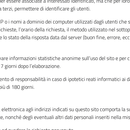
per essere associate a interessati identificati, ma che per lo
terzi, permettere di identificare gli utenti.
 IP o i nomi a dominio dei computer utilizzati dagli utenti che s
hieste, l’orario della richiesta, il metodo utilizzato nel sottop
 lo stato della risposta data dal server (buon fine, errore, ecc
cavare informazioni statistiche anonime sull’uso del sito e per
 giorni dopo l’elaborazione.
nto di responsabilità in caso di ipotetici reati informatici ai 
iù di 180 giorni.
a elettronica agli indirizzi indicati su questo sito comporta la 
, nonché degli eventuali altri dati personali inseriti nella mis