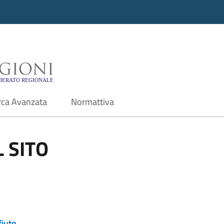
i - Motore di ricerca f
rca Avanzata
Normattiva
 SITO
fiuto