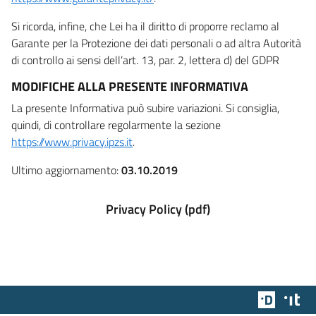
Si ricorda, infine, che Lei ha il diritto di proporre reclamo al
Garante per la Protezione dei dati personali o ad altra Autorità
di controllo ai sensi dell’art. 13, par. 2, lettera d) del GDPR
MODIFICHE ALLA PRESENTE INFORMATIVA
La presente Informativa può subire variazioni. Si consiglia,
quindi, di controllare regolarmente la sezione
https://www.privacy.ipzs.it
.
Ultimo aggiornamento:
03.10.2019
Privacy Policy (pdf)
Team Dig
Des