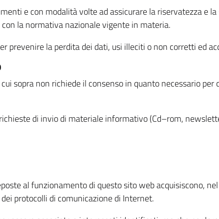
menti e con modalità volte ad assicurare la riservatezza e la s
à con la normativa nazionale vigente in materia.
prevenire la perdita dei dati, usi illeciti o non corretti ed ac
O
 di cui sopra non richiede il consenso in quanto necessario per
o richieste di invio di materiale informativo (Cd–rom, newsletter
eposte al funzionamento di questo sito web acquisiscono, nel c
 dei protocolli di comunicazione di Internet.