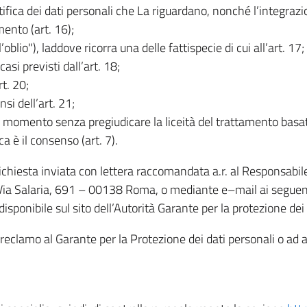
rettifica dei dati personali che La riguardano, nonché l’integraz
mento (art. 16);
ll’oblio"), laddove ricorra una delle fattispecie di cui all’art. 17;
casi previsti dall’art. 18;
rt. 20;
nsi dell’art. 21;
iasi momento senza pregiudicare la liceità del trattamento bas
ca è il consenso (art. 7).
 richiesta inviata con lettera raccomandata a.r. al Responsabi
 Via Salaria, 691 – 00138 Roma, o mediante e–mail ai seguenti 
isponibile sul sito dell’Autorità Garante per la protezione dei
re reclamo al Garante per la Protezione dei dati personali o ad al