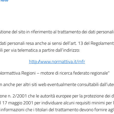
tione del sito in riferimento al trattamento dei dati personali
i dati personali resa anche ai sensi dell’art. 13 del Regolam
i per via telematica a partire dall’indirizzo:
http://www.normattiva.it/mfr
"Normattiva Regioni – motore di ricerca federato regionale"
non anche per altri siti web eventualmente consultabili dall’ute
e n. 2/2001 che le autorità europee per la protezione dei dati 
 17 maggio 2001 per individuare alcuni requisiti minimi per la
le informazioni che i titolari del trattamento devono fornire ag