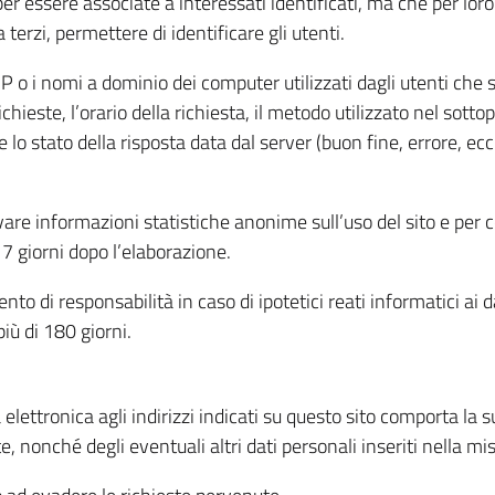
per essere associate a interessati identificati, ma che per lo
terzi, permettere di identificare gli utenti.
 IP o i nomi a dominio dei computer utilizzati dagli utenti che s
hieste, l’orario della richiesta, il metodo utilizzato nel sottop
 lo stato della risposta data dal server (buon fine, errore, ecc
cavare informazioni statistiche anonime sull’uso del sito e per
 giorni dopo l’elaborazione.
nto di responsabilità in caso di ipotetici reati informatici ai 
iù di 180 giorni.
a elettronica agli indirizzi indicati su questo sito comporta la 
, nonché degli eventuali altri dati personali inseriti nella mis