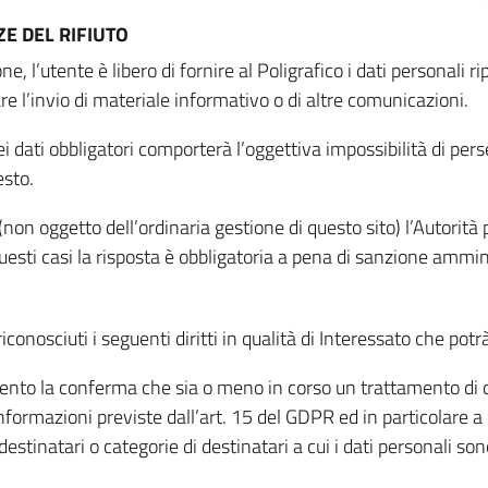
E DEL RIFIUTO
ne, l’utente è libero di fornire al Poligrafico i dati personali 
tare l’invio di materiale informativo o di altre comunicazioni.
 dati obbligatori comporterà l’oggettiva impossibilità di perseg
esto.
non oggetto dell’ordinaria gestione di questo sito) l’Autorità p
questi casi la risposta è obbligatoria a pena di sanzione ammin
riconosciuti i seguenti diritti in qualità di Interessato che potr
tamento la conferma che sia o meno in corso un trattamento di d
informazioni previste dall’art. 15 del GDPR ed in particolare a q
 destinatari o categorie di destinatari a cui i dati personali so