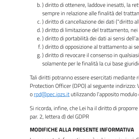
) diritto di ottenere, laddove inesatti, la 
sempre in relazione alle finalità del tratta
) diritto di cancellazione dei dati ("diritto a
) diritto di limitazione del trattamento, nei 
) diritto di portabilità dei dati ai sensi dell’a
) diritto di opposizione al trattamento ai se
) diritto di revocare il consenso in quals
solamente per le finalità la cui base giuridi
Tali diritti potranno essere esercitati mediante
Protection Officer (DPO) al seguente indirizzo:
o
rpd@pec.ipzs.it
utilizzando l’apposito modulo d
Si ricorda, infine, che Lei ha il diritto di propor
par. 2, lettera d) del GDPR
MODIFICHE ALLA PRESENTE INFORMATIVA