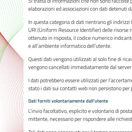
Si tratta di informazioni che non sono raccolte 
elaborazioni ed associazioni con dati detenuti da 
In questa categoria di dati rientrano gli indirizzi
URI (Uniform Resource Identifier) delle risorse ric
ottenuto in risposta, il codice numerico indicante
e all’ambiente informatico dell’utente.
Questi dati vengono utilizzati al solo fine di ri
vengono cancellati immediatamente dal server 7
I dati potrebbero essere utilizzati per l’accertame
stato i dati sui contatti web non persistono per p
Dati forniti volontariamente dall’utente
L’invio facoltativo, esplicito e volontario di post
mittente, necessario per rispondere alle richieste