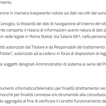
amento.
ire in maniera trasparente notizie sui dati raccolti dal suindic
nsiglio, la titolarità dei dati di navigazione all’interno del sit
te comporta il rilascio di informazioni aventi natura di dati per
, con sede legale in Roma (Italia), Via Salaria 691, nella per
getti autorizzati dal Titolare e da Responsabili del trattament
Titolari", autorizzati ad accedervi in forza di disposizioni di 
i dai soggetti designati Amministratori di sistema ai sensi de
strumenti informatico/telematici per finalità strettamente ne
nonché per finalità connesse e/o strumentali alla consultazion
 aggregata al fine di verificare il corretto funzionamento del