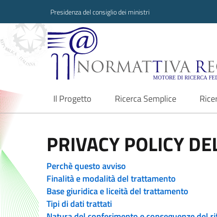
Presidenza del consiglio dei ministri
Normattiva Region
Il Progetto
Ricerca Semplice
Rice
current
PRIVACY POLICY DEL
Perchè questo avviso
Finalità e modalità del trattamento
Base giuridica e liceità del trattamento
Tipi di dati trattati
Natura del conferimento e conseguenze del ri