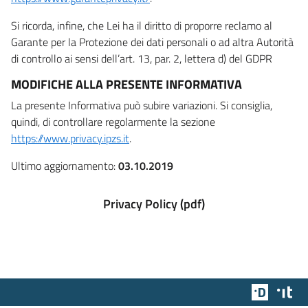
Si ricorda, infine, che Lei ha il diritto di proporre reclamo al
Garante per la Protezione dei dati personali o ad altra Autorità
di controllo ai sensi dell’art. 13, par. 2, lettera d) del GDPR
MODIFICHE ALLA PRESENTE INFORMATIVA
La presente Informativa può subire variazioni. Si consiglia,
quindi, di controllare regolarmente la sezione
https://www.privacy.ipzs.it
.
Ultimo aggiornamento:
03.10.2019
Privacy Policy (pdf)
Team Dig
Des