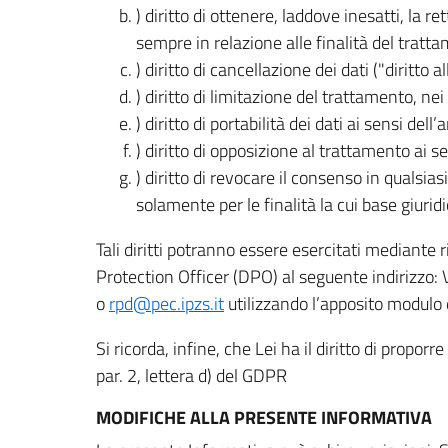
) diritto di ottenere, laddove inesatti, la 
sempre in relazione alle finalità del tratta
) diritto di cancellazione dei dati ("diritto a
) diritto di limitazione del trattamento, nei 
) diritto di portabilità dei dati ai sensi dell’a
) diritto di opposizione al trattamento ai se
) diritto di revocare il consenso in quals
solamente per le finalità la cui base giuridi
Tali diritti potranno essere esercitati mediante
Protection Officer (DPO) al seguente indirizzo:
o
rpd@pec.ipzs.it
utilizzando l’apposito modulo d
Si ricorda, infine, che Lei ha il diritto di propor
par. 2, lettera d) del GDPR
MODIFICHE ALLA PRESENTE INFORMATIVA