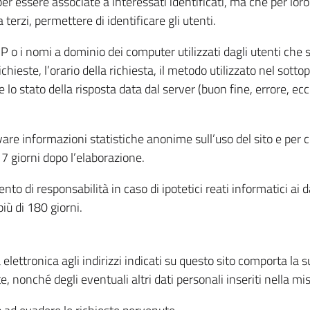
per essere associate a interessati identificati, ma che per lo
terzi, permettere di identificare gli utenti.
 IP o i nomi a dominio dei computer utilizzati dagli utenti che s
hieste, l’orario della richiesta, il metodo utilizzato nel sottop
 lo stato della risposta data dal server (buon fine, errore, ecc
cavare informazioni statistiche anonime sull’uso del sito e per
 giorni dopo l’elaborazione.
nto di responsabilità in caso di ipotetici reati informatici ai 
iù di 180 giorni.
a elettronica agli indirizzi indicati su questo sito comporta la 
, nonché degli eventuali altri dati personali inseriti nella mis