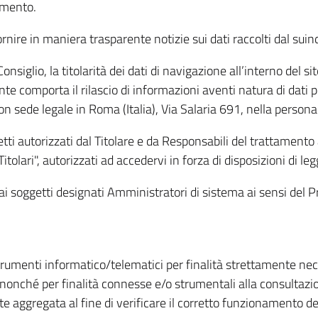
amento.
ire in maniera trasparente notizie sui dati raccolti dal suindic
nsiglio, la titolarità dei dati di navigazione all’interno del sit
te comporta il rilascio di informazioni aventi natura di dati per
, con sede legale in Roma (Italia), Via Salaria 691, nella per
getti autorizzati dal Titolare e da Responsabili del trattament
Titolari", autorizzati ad accedervi in forza di disposizioni di 
i dai soggetti designati Amministratori di sistema ai sensi de
strumenti informatico/telematici per finalità strettamente ne
nonché per finalità connesse e/o strumentali alla consultazion
 aggregata al fine di verificare il corretto funzionamento del