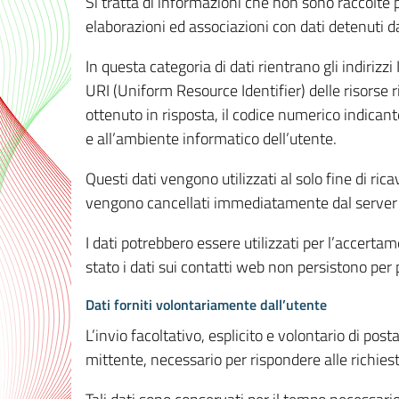
Si tratta di informazioni che non sono raccolte 
elaborazioni ed associazioni con dati detenuti da 
In questa categoria di dati rientrano gli indirizzi
URI (Uniform Resource Identifier) delle risorse ric
ottenuto in risposta, il codice numerico indicante
e all’ambiente informatico dell’utente.
Questi dati vengono utilizzati al solo fine di ri
vengono cancellati immediatamente dal server 7
I dati potrebbero essere utilizzati per l’accertame
stato i dati sui contatti web non persistono per p
Dati forniti volontariamente dall’utente
L’invio facoltativo, esplicito e volontario di post
mittente, necessario per rispondere alle richieste