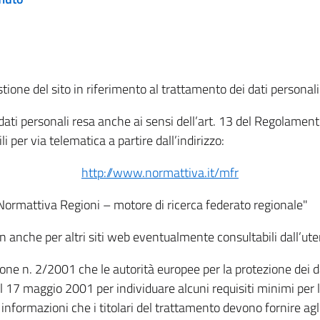
tione del sito in riferimento al trattamento dei dati personali
i dati personali resa anche ai sensi dell’art. 13 del Regolam
i per via telematica a partire dall’indirizzo:
http://www.normattiva.it/mfr
"Normattiva Regioni – motore di ricerca federato regionale"
non anche per altri siti web eventualmente consultabili dall’ute
e n. 2/2001 che le autorità europee per la protezione dei dati 
 17 maggio 2001 per individuare alcuni requisiti minimi per la
le informazioni che i titolari del trattamento devono fornire ag