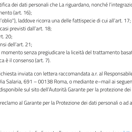
rettifica dei dati personali che La riguardano, nonché l’integraz
mento (art. 16);
ll’oblio"), laddove ricorra una delle fattispecie di cui all’art. 17;
casi previsti dall’art. 18;
rt. 20;
nsi dell’art. 21;
iasi momento senza pregiudicare la liceità del trattamento bas
ca è il consenso (art. 7).
 richiesta inviata con lettera raccomandata a.r. al Responsabi
 Via Salaria, 691 – 00138 Roma, o mediante e–mail ai seguenti 
isponibile sul sito dell’Autorità Garante per la protezione dei
re reclamo al Garante per la Protezione dei dati personali o ad al