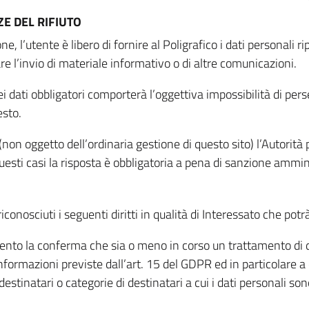
E DEL RIFIUTO
ne, l’utente è libero di fornire al Poligrafico i dati personali 
tare l’invio di materiale informativo o di altre comunicazioni.
 dati obbligatori comporterà l’oggettiva impossibilità di perseg
esto.
non oggetto dell’ordinaria gestione di questo sito) l’Autorità p
questi casi la risposta è obbligatoria a pena di sanzione ammin
riconosciuti i seguenti diritti in qualità di Interessato che potr
tamento la conferma che sia o meno in corso un trattamento di d
informazioni previste dall’art. 15 del GDPR ed in particolare a q
 destinatari o categorie di destinatari a cui i dati personali so