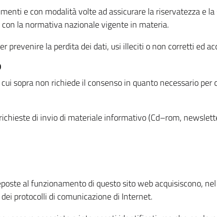
menti e con modalità volte ad assicurare la riservatezza e la s
à con la normativa nazionale vigente in materia.
prevenire la perdita dei dati, usi illeciti o non corretti ed ac
O
 di cui sopra non richiede il consenso in quanto necessario per
o richieste di invio di materiale informativo (Cd–rom, newsletter
eposte al funzionamento di questo sito web acquisiscono, nel c
 dei protocolli di comunicazione di Internet.