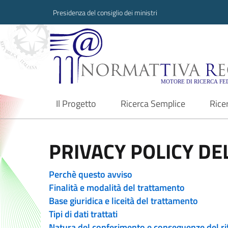
Presidenza del consiglio dei ministri
Normattiva Region
Il Progetto
Ricerca Semplice
Rice
current
PRIVACY POLICY DEL
Perchè questo avviso
Finalità e modalità del trattamento
Base giuridica e liceità del trattamento
Tipi di dati trattati
Natura del conferimento e conseguenze del ri