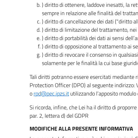
) diritto di ottenere, laddove inesatti, la 
sempre in relazione alle finalità del tratta
) diritto di cancellazione dei dati ("diritto a
) diritto di limitazione del trattamento, nei 
) diritto di portabilità dei dati ai sensi dell’a
) diritto di opposizione al trattamento ai se
) diritto di revocare il consenso in quals
solamente per le finalità la cui base giuridi
Tali diritti potranno essere esercitati mediante
Protection Officer (DPO) al seguente indirizzo:
o
rpd@pec.ipzs.it
utilizzando l’apposito modulo d
Si ricorda, infine, che Lei ha il diritto di propor
par. 2, lettera d) del GDPR
MODIFICHE ALLA PRESENTE INFORMATIVA