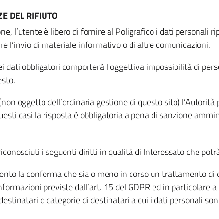
E DEL RIFIUTO
ne, l’utente è libero di fornire al Poligrafico i dati personali 
tare l’invio di materiale informativo o di altre comunicazioni.
 dati obbligatori comporterà l’oggettiva impossibilità di perseg
esto.
non oggetto dell’ordinaria gestione di questo sito) l’Autorità p
questi casi la risposta è obbligatoria a pena di sanzione ammin
riconosciuti i seguenti diritti in qualità di Interessato che potr
tamento la conferma che sia o meno in corso un trattamento di d
informazioni previste dall’art. 15 del GDPR ed in particolare a q
 destinatari o categorie di destinatari a cui i dati personali so