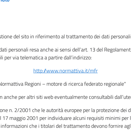
tione del sito in riferimento al trattamento dei dati personali
i dati personali resa anche ai sensi dell’art. 13 del Regolam
i per via telematica a partire dall’indirizzo:
http://www.normattiva.it/mfr
"Normattiva Regioni – motore di ricerca federato regionale"
non anche per altri siti web eventualmente consultabili dall’ute
e n. 2/2001 che le autorità europee per la protezione dei dati 
 17 maggio 2001 per individuare alcuni requisiti minimi per la
le informazioni che i titolari del trattamento devono fornire ag