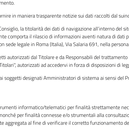
amento.
ire in maniera trasparente notizie sui dati raccolti dal suindic
nsiglio, la titolarità dei dati di navigazione all’interno del sit
te comporta il rilascio di informazioni aventi natura di dati per
, con sede legale in Roma (Italia), Via Salaria 691, nella per
getti autorizzati dal Titolare e da Responsabili del trattament
Titolari", autorizzati ad accedervi in forza di disposizioni di 
i dai soggetti designati Amministratori di sistema ai sensi de
strumenti informatico/telematici per finalità strettamente ne
nonché per finalità connesse e/o strumentali alla consultazion
 aggregata al fine di verificare il corretto funzionamento del