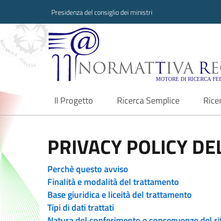
Presidenza del consiglio dei ministri
Normattiva Region
Il Progetto
Ricerca Semplice
Rice
current
PRIVACY POLICY DEL
Perchè questo avviso
Finalità e modalità del trattamento
Base giuridica e liceità del trattamento
Tipi di dati trattati
Natura del conferimento e conseguenze del ri