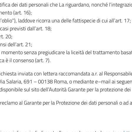
rettifica dei dati personali che La riguardano, nonché l’integraz
mento (art. 16);
ll’oblio"), laddove ricorra una delle fattispecie di cui all’art. 17;
casi previsti dall’art. 18;
rt. 20;
nsi dell’art. 21;
iasi momento senza pregiudicare la liceità del trattamento bas
ca è il consenso (art. 7).
 richiesta inviata con lettera raccomandata a.r. al Responsabi
 Via Salaria, 691 – 00138 Roma, o mediante e–mail ai seguenti 
isponibile sul sito dell’Autorità Garante per la protezione dei
re reclamo al Garante per la Protezione dei dati personali o ad al