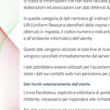
Si tratta di informazioni che non sono raccolte 
elaborazioni ed associazioni con dati detenuti da 
In questa categoria di dati rientrano gli indirizzi
URI (Uniform Resource Identifier) delle risorse ric
ottenuto in risposta, il codice numerico indicante
e all’ambiente informatico dell’utente.
Questi dati vengono utilizzati al solo fine di ri
vengono cancellati immediatamente dal server 7
I dati potrebbero essere utilizzati per l’accertame
stato i dati sui contatti web non persistono per p
Dati forniti volontariamente dall’utente
L’invio facoltativo, esplicito e volontario di post
mittente, necessario per rispondere alle richieste