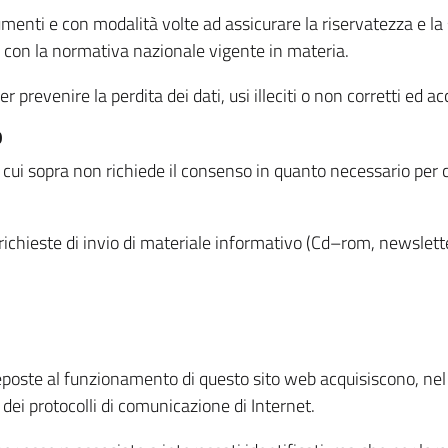
menti e con modalità volte ad assicurare la riservatezza e la s
à con la normativa nazionale vigente in materia.
prevenire la perdita dei dati, usi illeciti o non corretti ed ac
O
 di cui sopra non richiede il consenso in quanto necessario per
o richieste di invio di materiale informativo (Cd–rom, newsletter
eposte al funzionamento di questo sito web acquisiscono, nel c
 dei protocolli di comunicazione di Internet.