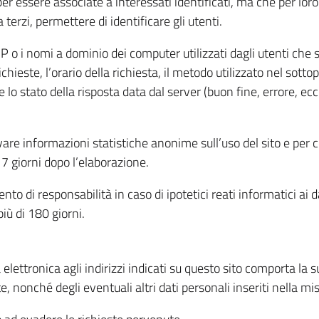
per essere associate a interessati identificati, ma che per lo
terzi, permettere di identificare gli utenti.
 IP o i nomi a dominio dei computer utilizzati dagli utenti che s
hieste, l’orario della richiesta, il metodo utilizzato nel sottop
 lo stato della risposta data dal server (buon fine, errore, ecc
cavare informazioni statistiche anonime sull’uso del sito e per
 giorni dopo l’elaborazione.
nto di responsabilità in caso di ipotetici reati informatici ai 
iù di 180 giorni.
a elettronica agli indirizzi indicati su questo sito comporta la 
, nonché degli eventuali altri dati personali inseriti nella mis