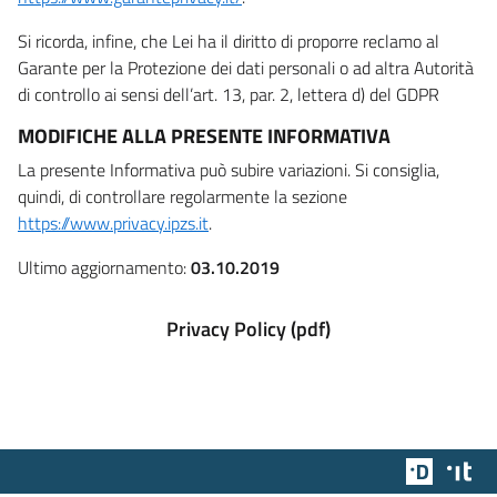
Si ricorda, infine, che Lei ha il diritto di proporre reclamo al
Garante per la Protezione dei dati personali o ad altra Autorità
di controllo ai sensi dell’art. 13, par. 2, lettera d) del GDPR
MODIFICHE ALLA PRESENTE INFORMATIVA
La presente Informativa può subire variazioni. Si consiglia,
quindi, di controllare regolarmente la sezione
https://www.privacy.ipzs.it
.
Ultimo aggiornamento:
03.10.2019
Privacy Policy (pdf)
Team Dig
Des