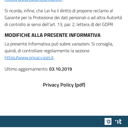
Si ricorda, infine, che Lei ha il diritto di proporre reclamo al
Garante per la Protezione dei dati personali o ad altra Autorità
di controllo ai sensi dell’art. 13, par. 2, lettera d) del GDPR
MODIFICHE ALLA PRESENTE INFORMATIVA
La presente Informativa può subire variazioni. Si consiglia,
quindi, di controllare regolarmente la sezione
https://www.privacy.ipzs.it
.
Ultimo aggiornamento:
03.10.2019
Privacy Policy (pdf)
Team Dig
Des