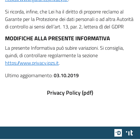
Si ricorda, infine, che Lei ha il diritto di proporre reclamo al
Garante per la Protezione dei dati personali o ad altra Autorità
di controllo ai sensi dell’art. 13, par. 2, lettera d) del GDPR
MODIFICHE ALLA PRESENTE INFORMATIVA
La presente Informativa può subire variazioni. Si consiglia,
quindi, di controllare regolarmente la sezione
https://www.privacy.ipzs.it
.
Ultimo aggiornamento:
03.10.2019
Privacy Policy (pdf)
Team Dig
Des