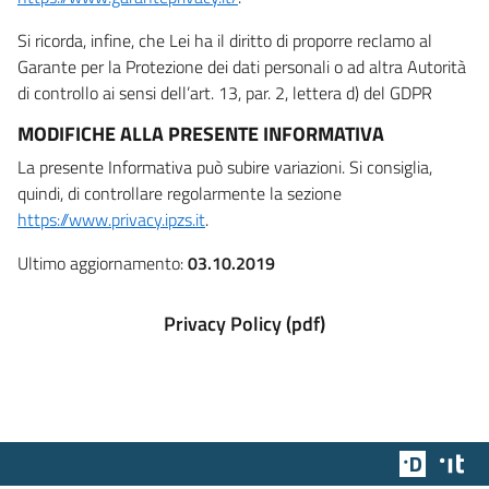
Si ricorda, infine, che Lei ha il diritto di proporre reclamo al
Garante per la Protezione dei dati personali o ad altra Autorità
di controllo ai sensi dell’art. 13, par. 2, lettera d) del GDPR
MODIFICHE ALLA PRESENTE INFORMATIVA
La presente Informativa può subire variazioni. Si consiglia,
quindi, di controllare regolarmente la sezione
https://www.privacy.ipzs.it
.
Ultimo aggiornamento:
03.10.2019
Privacy Policy (pdf)
Team Dig
Des