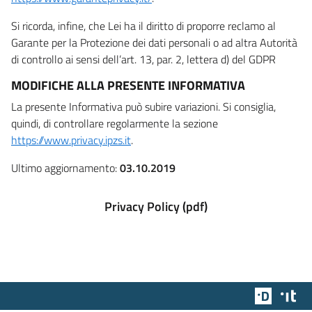
Si ricorda, infine, che Lei ha il diritto di proporre reclamo al
Garante per la Protezione dei dati personali o ad altra Autorità
di controllo ai sensi dell’art. 13, par. 2, lettera d) del GDPR
MODIFICHE ALLA PRESENTE INFORMATIVA
La presente Informativa può subire variazioni. Si consiglia,
quindi, di controllare regolarmente la sezione
https://www.privacy.ipzs.it
.
Ultimo aggiornamento:
03.10.2019
Privacy Policy (pdf)
Team Dig
Des