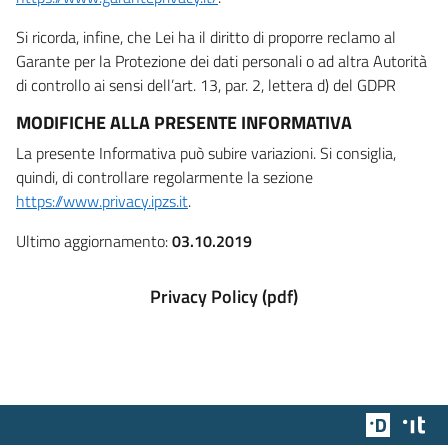
Si ricorda, infine, che Lei ha il diritto di proporre reclamo al
Garante per la Protezione dei dati personali o ad altra Autorità
di controllo ai sensi dell’art. 13, par. 2, lettera d) del GDPR
MODIFICHE ALLA PRESENTE INFORMATIVA
La presente Informativa può subire variazioni. Si consiglia,
quindi, di controllare regolarmente la sezione
https://www.privacy.ipzs.it
.
Ultimo aggiornamento:
03.10.2019
Privacy Policy (pdf)
Team Dig
Des