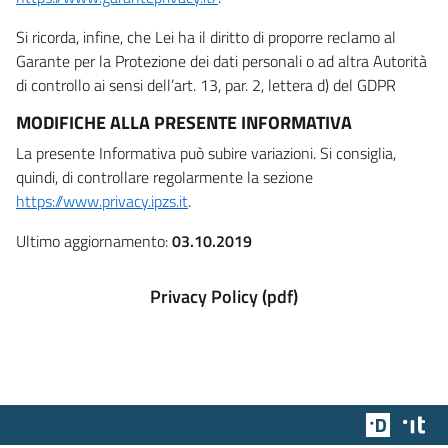
Si ricorda, infine, che Lei ha il diritto di proporre reclamo al
Garante per la Protezione dei dati personali o ad altra Autorità
di controllo ai sensi dell’art. 13, par. 2, lettera d) del GDPR
MODIFICHE ALLA PRESENTE INFORMATIVA
La presente Informativa può subire variazioni. Si consiglia,
quindi, di controllare regolarmente la sezione
https://www.privacy.ipzs.it
.
Ultimo aggiornamento:
03.10.2019
Privacy Policy (pdf)
Team Dig
Des