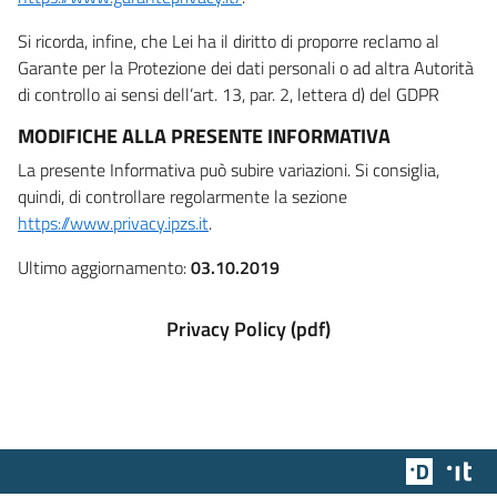
Si ricorda, infine, che Lei ha il diritto di proporre reclamo al
Garante per la Protezione dei dati personali o ad altra Autorità
di controllo ai sensi dell’art. 13, par. 2, lettera d) del GDPR
MODIFICHE ALLA PRESENTE INFORMATIVA
La presente Informativa può subire variazioni. Si consiglia,
quindi, di controllare regolarmente la sezione
https://www.privacy.ipzs.it
.
Ultimo aggiornamento:
03.10.2019
Privacy Policy (pdf)
Team Dig
Des