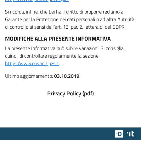
Si ricorda, infine, che Lei ha il diritto di proporre reclamo al
Garante per la Protezione dei dati personali o ad altra Autorità
di controllo ai sensi dell’art. 13, par. 2, lettera d) del GDPR
MODIFICHE ALLA PRESENTE INFORMATIVA
La presente Informativa può subire variazioni. Si consiglia,
quindi, di controllare regolarmente la sezione
https://www.privacy.ipzs.it
.
Ultimo aggiornamento:
03.10.2019
Privacy Policy (pdf)
Team Dig
Des