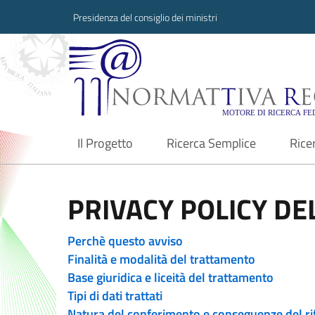
Presidenza del consiglio dei ministri
Normattiva Region
Il Progetto
Ricerca Semplice
Rice
current
PRIVACY POLICY DEL
Perchè questo avviso
Finalità e modalità del trattamento
Base giuridica e liceità del trattamento
Tipi di dati trattati
Natura del conferimento e conseguenze del ri