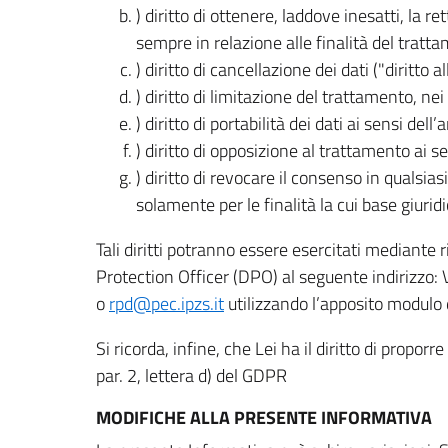
) diritto di ottenere, laddove inesatti, la 
sempre in relazione alle finalità del tratta
) diritto di cancellazione dei dati ("diritto a
) diritto di limitazione del trattamento, nei 
) diritto di portabilità dei dati ai sensi dell’a
) diritto di opposizione al trattamento ai se
) diritto di revocare il consenso in quals
solamente per le finalità la cui base giuridi
Tali diritti potranno essere esercitati mediante
Protection Officer (DPO) al seguente indirizzo:
o
rpd@pec.ipzs.it
utilizzando l’apposito modulo d
Si ricorda, infine, che Lei ha il diritto di propor
par. 2, lettera d) del GDPR
MODIFICHE ALLA PRESENTE INFORMATIVA