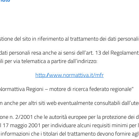
tione del sito in riferimento al trattamento dei dati personali
i dati personali resa anche ai sensi dell’art. 13 del Regolam
i per via telematica a partire dall’indirizzo:
http://www.normattiva.it/mfr
"Normattiva Regioni – motore di ricerca federato regionale"
non anche per altri siti web eventualmente consultabili dall’ute
e n. 2/2001 che le autorità europee per la protezione dei dati 
 17 maggio 2001 per individuare alcuni requisiti minimi per la
le informazioni che i titolari del trattamento devono fornire ag