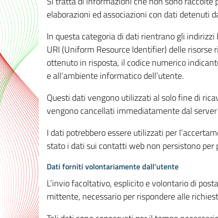
Si tratta di informazioni che non sono raccolte 
elaborazioni ed associazioni con dati detenuti da 
In questa categoria di dati rientrano gli indirizzi
URI (Uniform Resource Identifier) delle risorse ric
ottenuto in risposta, il codice numerico indicante
e all’ambiente informatico dell’utente.
Questi dati vengono utilizzati al solo fine di ri
vengono cancellati immediatamente dal server 7
I dati potrebbero essere utilizzati per l’accertame
stato i dati sui contatti web non persistono per p
Dati forniti volontariamente dall’utente
L’invio facoltativo, esplicito e volontario di post
mittente, necessario per rispondere alle richieste