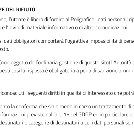
E DEL RIFIUTO
ne, l’utente è libero di fornire al Poligrafico i dati personali 
tare l’invio di materiale informativo o di altre comunicazioni.
 dati obbligatori comporterà l’oggettiva impossibilità di perseg
esto.
non oggetto dell’ordinaria gestione di questo sito) l’Autorità p
questi casi la risposta è obbligatoria a pena di sanzione ammin
riconosciuti i seguenti diritti in qualità di Interessato che potr
tamento la conferma che sia o meno in corso un trattamento di d
informazioni previste dall’art. 15 del GDPR ed in particolare a q
 destinatari o categorie di destinatari a cui i dati personali so