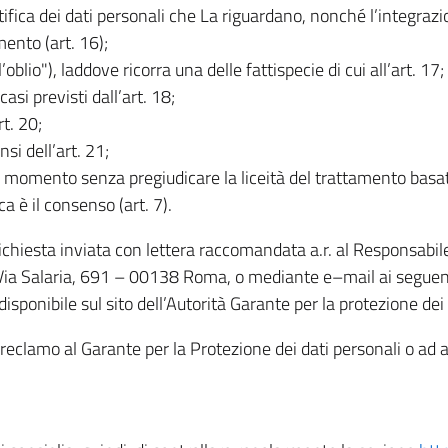
rettifica dei dati personali che La riguardano, nonché l’integraz
mento (art. 16);
ll’oblio"), laddove ricorra una delle fattispecie di cui all’art. 17;
casi previsti dall’art. 18;
rt. 20;
nsi dell’art. 21;
iasi momento senza pregiudicare la liceità del trattamento bas
ca è il consenso (art. 7).
 richiesta inviata con lettera raccomandata a.r. al Responsabi
 Via Salaria, 691 – 00138 Roma, o mediante e–mail ai seguenti 
isponibile sul sito dell’Autorità Garante per la protezione dei
re reclamo al Garante per la Protezione dei dati personali o ad al