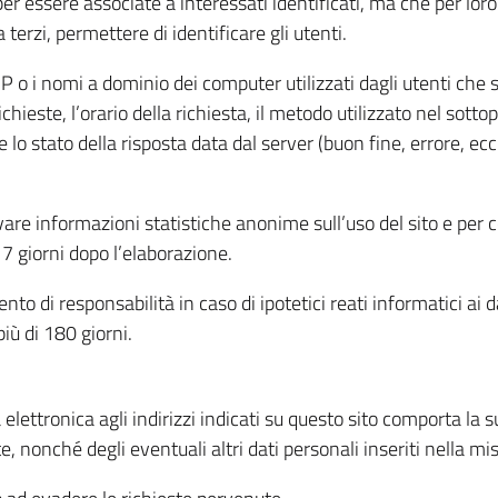
per essere associate a interessati identificati, ma che per lo
terzi, permettere di identificare gli utenti.
 IP o i nomi a dominio dei computer utilizzati dagli utenti che s
hieste, l’orario della richiesta, il metodo utilizzato nel sottop
 lo stato della risposta data dal server (buon fine, errore, ecc
cavare informazioni statistiche anonime sull’uso del sito e per
 giorni dopo l’elaborazione.
nto di responsabilità in caso di ipotetici reati informatici ai 
iù di 180 giorni.
a elettronica agli indirizzi indicati su questo sito comporta la 
, nonché degli eventuali altri dati personali inseriti nella mis