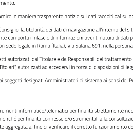
amento.
ire in maniera trasparente notizie sui dati raccolti dal suindic
nsiglio, la titolarità dei dati di navigazione all’interno del sit
te comporta il rilascio di informazioni aventi natura di dati per
, con sede legale in Roma (Italia), Via Salaria 691, nella per
getti autorizzati dal Titolare e da Responsabili del trattament
Titolari", autorizzati ad accedervi in forza di disposizioni di 
i dai soggetti designati Amministratori di sistema ai sensi de
strumenti informatico/telematici per finalità strettamente ne
nonché per finalità connesse e/o strumentali alla consultazion
 aggregata al fine di verificare il corretto funzionamento del