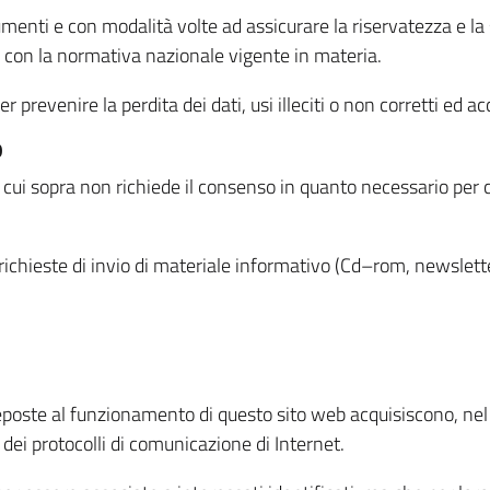
menti e con modalità volte ad assicurare la riservatezza e la s
à con la normativa nazionale vigente in materia.
prevenire la perdita dei dati, usi illeciti o non corretti ed ac
O
 di cui sopra non richiede il consenso in quanto necessario per
o richieste di invio di materiale informativo (Cd–rom, newsletter
eposte al funzionamento di questo sito web acquisiscono, nel c
 dei protocolli di comunicazione di Internet.